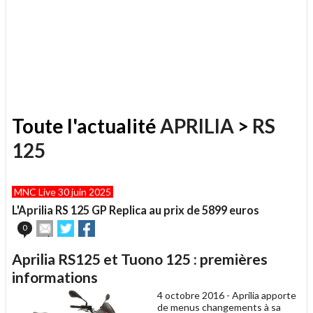
Toute l'actualité
APRILIA
>
RS
125
MNC Live 30 juin 2025
L'Aprilia RS 125 GP Replica au prix de 5899 euros
Envoyer
Partager
Partager
0
cet
sur
sur
article
Twitter
Facebook
Aprilia RS125 et Tuono 125 : premières
à
un
informations
ami
4 octobre 2016 -
Aprilia apporte
de menus changements à sa