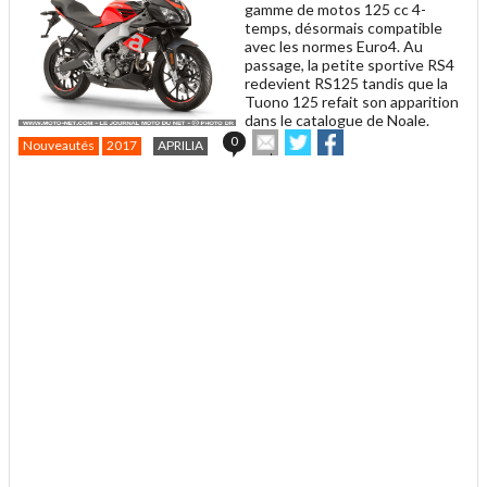
gamme de motos 125 cc 4-
temps, désormais compatible
avec les normes Euro4. Au
passage, la petite sportive RS4
redevient RS125 tandis que la
Tuono 125 refait son apparition
dans le catalogue de Noale.
Envoyer
Partager
Partager
0
Nouveautés
2017
APRILIA
cet
sur
sur
article
Twitter
Facebook
.
à
un
ami
.