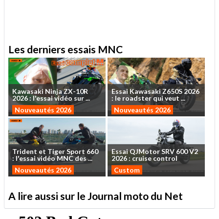
Les derniers essais MNC
Kawasaki
Ninja
ZX-10R
Essai
Kawasaki
Z650S
2026
2026
:
l'essai
vidéo
sur
...
:
le
roadster
qui
veut
...
Nouveautés 2026
Nouveautés 2026
Trident
et
Tiger
Sport
660
Essai
QJMotor
SRV
600
V2
:
l'essai
vidéo
MNC
des
...
2026
:
cruise
control
Nouveautés 2026
Custom
A lire aussi sur le Journal moto du Net