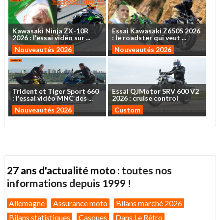
Kawasaki
Ninja
ZX-10R
Essai
Kawasaki
Z650S
2026
2026
:
l'essai
vidéo
sur
...
:
le
roadster
qui
veut
...
Nouveautés 2026
Nouveautés 2026
Trident
et
Tiger
Sport
660
Essai
QJMotor
SRV
600
V2
:
l'essai
vidéo
MNC
des
...
2026
:
cruise
control
Nouveautés 2026
Custom
27 ans d'actualité moto :
toutes nos
informations depuis 1999 !
Allemagne
Assurance moto
Bilans marché 2026
Bilans statistiques
Casques
Dans Le Rétro