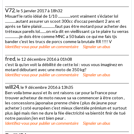
V72
, le 5 janvier 2017 à 18h32
Mouarf le ratio idéal de 1/10 ..............vont vraiment s'éclater lol
............autant assurer un scoot 300cc d'occaz pendant 2 ans et
aprés se faire plaisir...............faut pas être motard pour acheter des
tréteaux pareils lol.......on m'a dit en vieillissant ça te plaire tu verras
................je dois être comme MNC a 50 balais ce qui me fais tjs
bander c'est les trucs de porcs comme la brutale RR !!!! V
Identifiez-vous
pour publier un commentaire
Signaler un abus
fred
, le 12 décembre 2016 à 01h08
c'est là qu'on voit la débilité de cette loi : vous vous imaginez en
motard débutant avec une moto de 350 kg?
Identifiez-vous
pour publier un commentaire
Signaler un abus
will24
, le 9 décembre 2016 à 13h35
Ben voila bmw aussi et ils ont raisons car pour la France pour
trouver acheteur de moto neuve sa va commencer à être coton ,
les concessions japonaise prenne chère ( plus de jeune pour
acheter ) coté européen c'est mieux clientèle prémium et surtout
plus âgé mais rien ne dure la fée électricité va bientôt finir de tué
notre passion j'en est bien peur .
Identifiez-vous
pour publier un commentaire
Signaler un abus