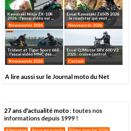
Kawasaki
Ninja
ZX-10R
Essai
Kawasaki
Z650S
2026
2026
:
l'essai
vidéo
sur
...
:
le
roadster
qui
veut
...
Nouveautés 2026
Nouveautés 2026
Trident
et
Tiger
Sport
660
Essai
QJMotor
SRV
600
V2
:
l'essai
vidéo
MNC
des
...
2026
:
cruise
control
Nouveautés 2026
Custom
A lire aussi sur le Journal moto du Net
27 ans d'actualité moto :
toutes nos
informations depuis 1999 !
Allemagne
Assurance moto
Bilans marché 2026