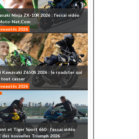
asaki
Ninja
ZX-10R
2026
:
l'essai
vidéo
Moto-Net.Com
veautés 2026
i
Kawasaki
Z650S
2026
:
le
roadster
qui
tout
casser
veautés 2026
ent
et
Tiger
Sport
660
:
l'essai
vidéo
C
des
nouvelles
Triumph
2026