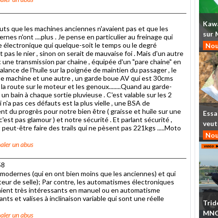
Kaw
ts que les machines anciennes n'avaient pas et que les
sur
s n'ont ....plus . Je pense en particulier au freinage qui
e électronique qui quelque-soit le temps ou le degré
Nou
t pas le nier , sinon on serait de mauvaise foi . Mais d'un autre
 une transmission par chaine , équipée d'un "pare chaine" en
alance de l'huile sur la poignée de maintien du passager , le
 cette machine et une autre , un garde boue AV qui est 30cms
 la route sur le moteur et les genoux........Quand au garde-
un bain à chaque sortie pluvieuse . C'est valable sur les 2
n'a pas ces défauts est la plus vielle , une BSA de
nt du progrès pour notre bien être ( graisse et huile sur une
Essa
est pas glamour ) et notre sécurité . Et parlant sécurité ,
veut
t peut-être faire des trails qui ne pèsent pas 221kgs .....Moto
Nou
aler un abus
58
 modernes (qui en ont bien moins que les anciennes) et qui
uteur de selle); Par contre, les automatismes électroniques
raient très intéressants en manuel ou en automatisme
ts et valises à inclinaison variable qui sont une réelle
Trid
MN
aler un abus