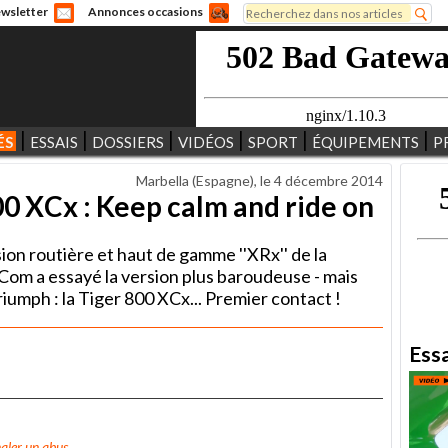
Rechercher
wsletter
Annonces occasions
Formulaire de recherche
ÉS
ESSAIS
DOSSIERS
VIDÉOS
SPORT
ÉQUIPEMENTS
P
Marbella (Espagne), le
4 décembre 2014
00 XCx : Keep calm and ride on
ion routière et haut de gamme ''XRx'' de la
om a essayé la version plus baroudeuse - mais
riumph : la Tiger 800 XCx... Premier contact !
Ess
aler un abus