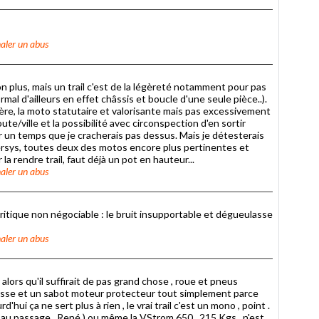
aler un abus
plus, mais un trail c'est de la légèreté notamment pour pas
mal d'ailleurs en effet châssis et boucle d'une seule pièce..).
ltière, la moto statutaire et valorisante mais pas excessivement
ute/ville et la possibilité avec circonspection d'en sortir
ur un temps que je cracherais pas dessus. Mais je détesterais
Versys, toutes deux des motos encore plus pertinentes et
la rendre trail, faut déjà un pot en hauteur...
aler un abus
ritique non négociable : le bruit insupportable et dégueulasse
aler un abus
 alors qu'il suffirait de pas grand chose , roue et pneus
usse et un sabot moteur protecteur tout simplement parce
hui ça ne sert plus à rien , le vrai trail c'est un mono , point .
r au passage , René ) ou même la VStrom 650 , 215 Kgs , n'est