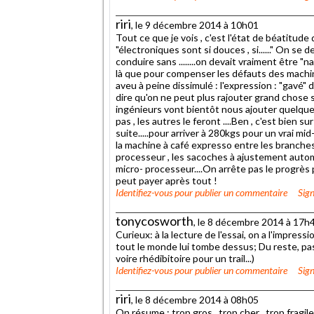
riri
, le 9 décembre 2014 à 10h01
Tout ce que je vois , c'est l'état de béatitude 
"électroniques sont si douces , si......" On 
conduire sans ........on devait vraiment être "
là que pour compenser les défauts des machine
aveu à peine dissimulé : l'expression : "gavé" 
dire qu'on ne peut plus rajouter grand chose sans
ingénieurs vont bientôt nous ajouter quelquech
pas , les autres le feront ....Ben , c'est bien 
suite.....pour arriver à 280kgs pour un vrai mid
la machine à café expresso entre les branches 
processeur , les sacoches à ajustement automa
micro- processeur....On arrête pas le progrès par
peut payer après tout !
Identifiez-vous
pour publier un commentaire
Sign
tonycosworth
, le 8 décembre 2014 à 17h
Curieux: à la lecture de l'essai, on a l'impressi
tout le monde lui tombe dessus; Du reste, pas
voire rhédibitoire pour un trail...)
Identifiez-vous
pour publier un commentaire
Sign
riri
, le 8 décembre 2014 à 08h05
On résume : trop gros , trop cher , trop fragile 