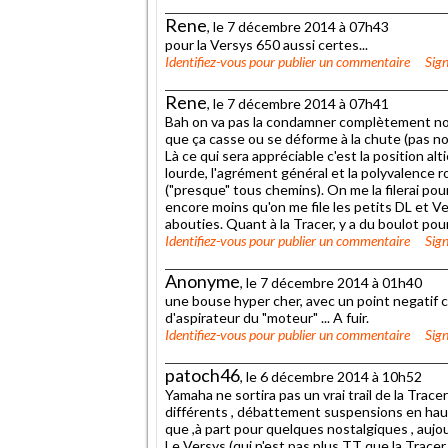
Rene
, le 7 décembre 2014 à 07h43
pour la Versys 650 aussi certes...
Identifiez-vous
pour publier un commentaire
Sign
Rene
, le 7 décembre 2014 à 07h41
Bah on va pas la condamner complètement non 
que ça casse ou se déforme à la chute (pas nor
Là ce qui sera appréciable c'est la position a
lourde, l'agrément général et la polyvalence ro
("presque" tous chemins). On me la filerai po
encore moins qu'on me file les petits DL et 
abouties. Quant à la Tracer, y a du boulot pour 
Identifiez-vous
pour publier un commentaire
Sign
Anonyme
, le 7 décembre 2014 à 01h40
une bouse hyper cher, avec un point negatif c
d'aspirateur du "moteur" ... A fuir.
Identifiez-vous
pour publier un commentaire
Sign
patoch46
, le 6 décembre 2014 à 10h52
Yamaha ne sortira pas un vrai trail de la Tracer
différents , débattement suspensions en ha
que ,à part pour quelques nostalgiques , aujourd'
Le Versys (qui n'est pas plus TT que la Trace