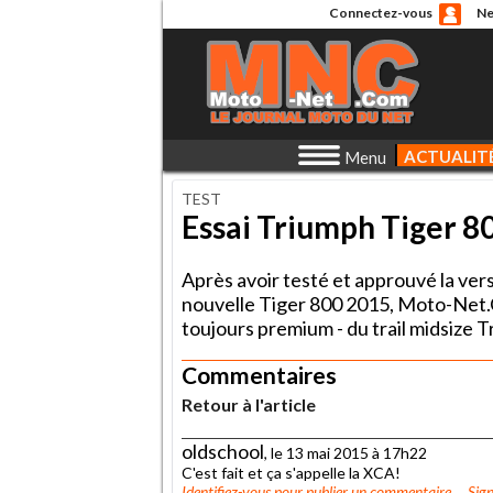
Connectez-vous
Ne
ACTUALIT
Menu
TEST
Essai Triumph Tiger 8
Après avoir testé et approuvé la vers
nouvelle Tiger 800 2015, Moto-Net.C
toujours premium - du trail midsize T
Commentaires
Retour à l'article
oldschool
, le 13 mai 2015 à 17h22
C'est fait et ça s'appelle la XCA!
Identifiez-vous
pour publier un commentaire
Sign