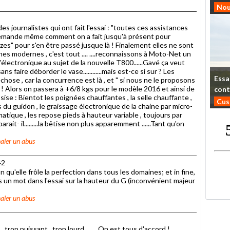
Nou
des journalistes qui ont fait l'essai : "toutes ces assistances
se demande même comment on a fait jusqu'à présent pour
nazes" pour s'en être passé jusque là ! Finalement elles ne sont
s modernes , c'est tout .... ....reconnaissons à Moto-Net un
d'électronique au sujet de la nouvelle T800......Gavé ça veut
 faire déborder le vase............mais est-ce si sur ? Les
Essa
ose , car la concurrence est là , et " si nous ne le proposons
sur ! Alors on passera à +6/8 kgs pour le modèle 2016 et ainsi de
cont
-sise : Bientot les poignées chauffantes , la selle chauffante ,
Cu
du guidon , le graissage électronique de la chaine par micro-
tique , les repose pieds à hauteur variable , toujours par
ait- il.........la bêtise non plus apparemment ......Tant qu'on
aler un abus
42
on qu'elle frôle la perfection dans tous les domaines; et in fine,
 un mot dans l'essai sur la hauteur du G (inconvénient majeur
aler un abus
, trop puissant , trop lourd.........On est tous d'accord !