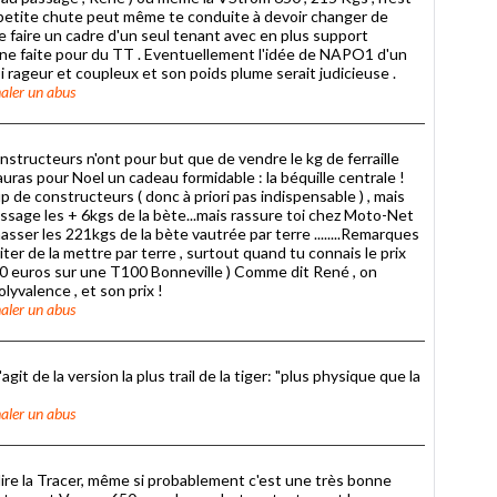
e petite chute peut même te conduite à devoir changer de
de faire un cadre d'un seul tenant avec en plus support
ne faite pour du TT . Eventuellement l'idée de NAPO1 d'un
i rageur et coupleux et son poids plume serait judicieuse .
aler un abus
onstructeurs n'ont pour but que de vendre le kg de ferraille
uras pour Noel un cadeau formidable : la béquille centrale !
 de constructeurs ( donc à priori pas indispensable ) , mais
passage les + 6kgs de la bète...mais rassure toi chez Moto-Net
amasser les 221kgs de la bète vautrée par terre ........Remarques
ter de la mettre par terre , surtout quand tu connais le prix
0 euros sur une T100 Bonneville ) Comme dit René , on
lyvalence , et son prix !
aler un abus
git de la version la plus trail de la tiger: "plus physique que la
aler un abus
dire la Tracer, même si probablement c'est une très bonne