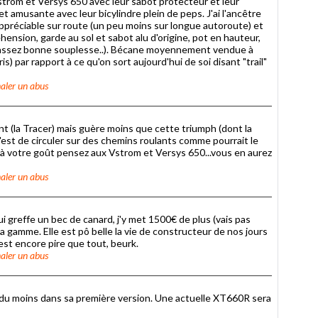
strom et Versys 650 avec leur sabot protecteur et leur
 et amusante avec leur bicylindre plein de peps. J'ai l'ancêtre
ppréciable sur route (un peu moins sur longue autoroute) et
ension, garde au sol et sabot alu d'origine, pot en hauteur,
 assez bonne souplesse..). Bécane moyennement vendue à
is) par rapport à ce qu'on sort aujourd'hui de soi disant "trail"
aler un abus
ent (la Tracer) mais guère moins que cette triumph (dont la
est de circuler sur des chemins roulants comme pourrait le
as à votre goût pensez aux Vstrom et Versys 650...vous en aurez
aler un abus
ui greffe un bec de canard, j'y met 1500€ de plus (vais pas
 la gamme. Elle est pô belle la vie de constructeur de nos jours
est encore pire que tout, beurk.
aler un abus
 du moins dans sa première version. Une actuelle XT660R sera