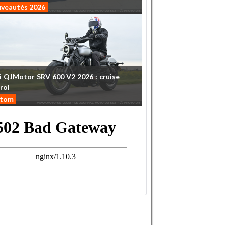
veautés 2026
i
QJMotor
SRV
600
V2
2026
:
cruise
rol
stom