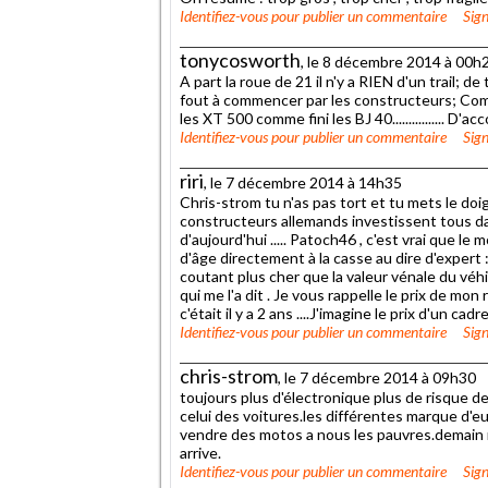
Identifiez-vous
pour publier un commentaire
Sign
tonycosworth
, le 8 décembre 2014 à 00h
A part la roue de 21 il n'y a RIEN d'un trail; d
fout à commencer par les constructeurs; Com
les XT 500 comme fini les BJ 40................ D
Identifiez-vous
pour publier un commentaire
Sign
riri
, le 7 décembre 2014 à 14h35
Chris-strom tu n'as pas tort et tu mets le doi
constructeurs allemands investissent tous dan
d'aujourd'hui ..... Patoch46 , c'est vrai que le
d'âge directement à la casse au dire d'expert
coutant plus cher que la valeur vénale du véhic
qui me l'a dit . Je vous rappelle le prix de m
c'était il y a 2 ans ....J'imagine le prix d'un cadr
Identifiez-vous
pour publier un commentaire
Sign
chris-strom
, le 7 décembre 2014 à 09h30
toujours plus d'électronique plus de risque 
celui des voitures.les différentes marque d'eu
vendre des motos a nous les pauvres.demain 
arrive.
Identifiez-vous
pour publier un commentaire
Sign