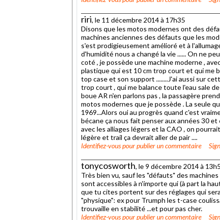
riri
, le 11 décembre 2014 à 17h35
Disons que les motos modernes ont des défau
machines anciennes des défauts que les moderne
s'est prodigieusement amélioré et à l'allumag
d'humidité nous a changé la vie ...... On ne peu
coté , je possède une machine moderne , avec
plastique qui est 10 cm trop court et qui me b
top case et son support ........J'ai aussi sur
trop court , qui me balance toute l'eau sale de
boue AR n'en parlons pas , la passagère prend 
motos modernes que je possède . La seule qui 
1969...Alors oui au progrès quand c'est vraime
bécane ça nous fait penser aux années 30 et c'
avec les alliages légers et la CAO , on pourrai
légère et trail ça devrait aller de pair ....
Identifiez-vous
pour publier un commentaire
Sign
tonycosworth
, le 9 décembre 2014 à 13h
Très bien vu, sauf les "défauts" des machines
sont accessibles à n'importe qui (à part la ha
que tu cites portent sur des réglages qui se
"physique": ex pour Trumph les t-case coulissan
trouvaille en stabilité ...et pour pas cher.
Identifiez-vous
pour publier un commentaire
Sign