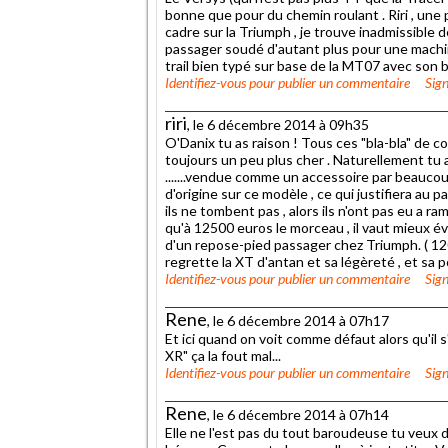
bonne que pour du chemin roulant . Riri , un
cadre sur la Triumph , je trouve inadmissible 
passager soudé d'autant plus pour une machi
trail bien typé sur base de la MT07 avec son b
Identifiez-vous
pour publier un commentaire
Sign
riri
, le 6 décembre 2014 à 09h35
O'Danix tu as raison ! Tous ces "bla-bla" de c
toujours un peu plus cher . Naturellement tu a
.......vendue comme un accessoire par beaucoup
d'origine sur ce modèle , ce qui justifiera au 
ils ne tombent pas , alors ils n'ont pas eu a r
qu'à 12500 euros le morceau , il vaut mieux évi
d'un repose-pied passager chez Triumph. ( 12
regrette la XT d'antan et sa légèreté , et sa po
Identifiez-vous
pour publier un commentaire
Sign
Rene
, le 6 décembre 2014 à 07h17
Et ici quand on voit comme défaut alors qu'il s'a
XR" ça la fout mal...
Identifiez-vous
pour publier un commentaire
Sign
Rene
, le 6 décembre 2014 à 07h14
Elle ne l'est pas du tout baroudeuse tu veux 