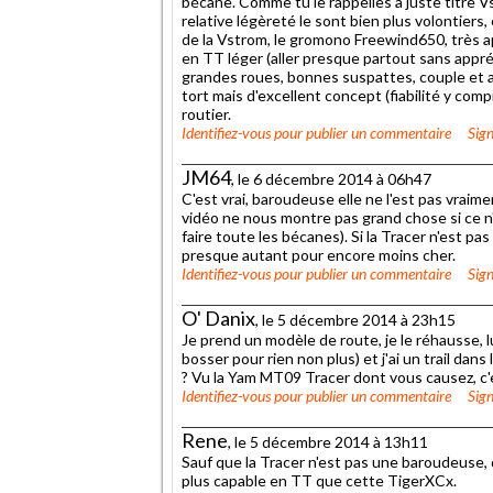
bécane. Comme tu le rappelles à juste titre V
relative légèreté le sont bien plus volontiers,
de la Vstrom, le gromono Freewind650, très a
en TT léger (aller presque partout sans appréh
grandes roues, bonnes suspattes, couple et
tort mais d'excellent concept (fiabilité y compr
routier.
Identifiez-vous
pour publier un commentaire
Sign
JM64
, le 6 décembre 2014 à 06h47
C'est vrai, baroudeuse elle ne l'est pas vraim
vidéo ne nous montre pas grand chose si ce n'
faire toute les bécanes). Si la Tracer n'est p
presque autant pour encore moins cher.
Identifiez-vous
pour publier un commentaire
Sign
O' Danix
, le 5 décembre 2014 à 23h15
Je prend un modèle de route, je le réhausse, l
bosser pour rien non plus) et j'ai un trail dans
? Vu la Yam MT09 Tracer dont vous causez, c'
Identifiez-vous
pour publier un commentaire
Sign
Rene
, le 5 décembre 2014 à 13h11
Sauf que la Tracer n'est pas une baroudeuse,
plus capable en TT que cette TigerXCx.