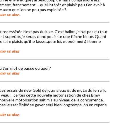
ent, franchement.... quel intérêt et plaisir peu t'on avoir à
 auto que l'on ne peu pas exploitée ?.
aler un abus
 redessinée n'est pas du luxe. C'est ballot, je n'ai pas du tout
g est superbe, je serais donc posé sur une flèche bleue. Quant
 faire plaisir, qu'il le fasse...pour lui, et pour moi :) ! bonne
aler un abus
u t'on mot de passe ou quoi ?
aler un abus
es essais de new Gold de journaleux et de motards j'en ai lu
n veau !, certes cette nouvelle motorisation de chez Bmw
 nouvelle motorisation sait mis au niveau de la concurrence,
 pas laisser BMW se gaver seul bien longtemps, on en reparle
aler un abus