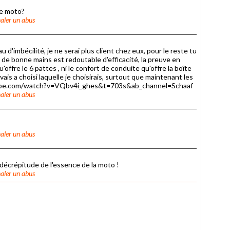
te moto?
aler un abus
 d'imbécilité, je ne serai plus client chez eux, pour le reste tu
 bonne mains est redoutable d'efficacité, la preuve en
offre le 6 pattes , ni le confort de conduite qu'offre la boîte
ais a choisi laquelle je choisirais, surtout que maintenant les
outube.com/watch?v=VQbv4i_ghes&t=703s&ab_channel=Schaaf
aler un abus
aler un abus
décrépitude de l'essence de la moto !
aler un abus