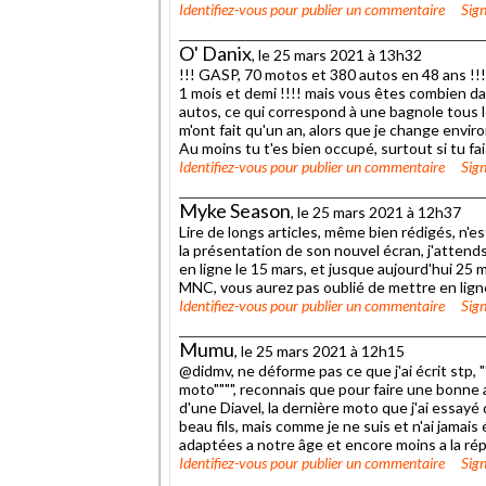
Identifiez-vous
pour publier un commentaire
Sign
O' Danix
, le 25 mars 2021 à 13h32
!!! GASP, 70 motos et 380 autos en 48 ans !!!
1 mois et demi !!!! mais vous êtes combien da
autos, ce qui correspond à une bagnole tous le
m'ont fait qu'un an, alors que je change enviro
Au moins tu t'es bien occupé, surtout si tu fai
Identifiez-vous
pour publier un commentaire
Sign
Myke Season
, le 25 mars 2021 à 12h37
Lire de longs articles, même bien rédigés, n'es
la présentation de son nouvel écran, j'attend
en ligne le 15 mars, et jusque aujourd'hui 25 m
MNC, vous aurez pas oublié de mettre en ligne 
Identifiez-vous
pour publier un commentaire
Sign
Mumu
, le 25 mars 2021 à 12h15
@didmv, ne déforme pas ce que j'ai écrit stp, 
moto"""", reconnais que pour faire une bonne 
d'une Diavel, la dernière moto que j'ai essay
beau fils, mais comme je ne suis et n'ai jamais 
adaptées a notre âge et encore moins a la ré
Identifiez-vous
pour publier un commentaire
Sign