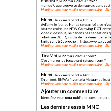
hondiste
, le 22 mars 2021 à 19h27
mumuo7, que trouve tu de mauvais dans cet
Identifiez-vous
pour publier un commentaire
Sign
Mumu
, le 22 mars 2021 à 18h57
@didmv, le jour ou Honda sera arrivé a ce niveau
peu me croire une NEW Goldwing-DCT entre de
vidéo ci dessous, ne parlons pas sensations qu'
robotisée DCT !, inutile de me demander si j'av
tarifs sont très proche ! : https://www.y
Identifiez-vous
pour publier un commentaire
Sign
TicaMoi
, le 22 mars 2021 à 15h09
C'est moi ou les feux avant se japanisent ?
Identifiez-vous
pour publier un commentaire
Sign
Mumu
, le 22 mars 2021 à 14h30
En un mot, BMW a inventé la Motaumobile, la 
Identifiez-vous
pour publier un commentaire
Sign
Ajouter un commentaire
Identifiez-vous
pour publier un commentaire.
Les derniers essais MNC