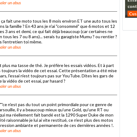
aler un abus
cont
Cu
 ça fait une moto tous les 8 mois environ ET une auto tous les
ns la famille ? En 43 ans je n'ai "consommé" que 6 motos et 12
s 3 ans et demi, ce qui fait déjà beaucoup (car certaines ne
n tous les 7 ou 8 ans)... serais tu garagiste Mumu ? ou rentier ?
s l'entretien toi même.
aler un abus
t plus ma tasse de thé. Je préfère les essais vidéos. Et à part
s toujours la vidéo de cet essai. Cette présentation a été mise
ars, l'essai n'est toujours pas sur YouTube. Dites les gars de
la vidéo de cet essai, par hasard ?
aler un abus
"""ce n'est pas du tout un point primordiale pour ce genre de
arsouille, il y a beaucoup mieux qu'une Gold, qu'une RT ou
é qui ma réellement fait bandé est la 1290 Super Duke de mon
été raisonnable je lui ai vite restitué, ce n'est plus des motos
pression ambiante et permanente de ces dernières années !.
aler un abus