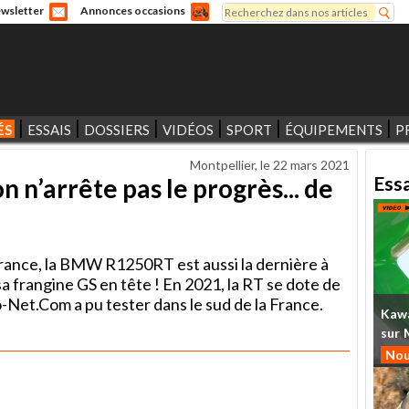
Rechercher
wsletter
Annonces occasions
Formulaire de recherche
ÉS
ESSAIS
DOSSIERS
VIDÉOS
SPORT
ÉQUIPEMENTS
P
Montpellier, le
22 mars 2021
Ess
 n’arrête pas le progrès... de
rance, la BMW R1250RT est aussi la dernière à
 sa frangine GS en tête ! En 2021, la RT se dote de
Net.Com a pu tester dans le sud de la France.
Kaw
sur
Nou