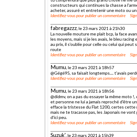
constructeurs qui continues la chasse a l'armem
acheter, assuré et entretenir une moto ou une
Identifiez-vous
pour publier un commentaire
Sign
fabregazzz
, le 23 mars 2021 à 21h30
La nouvelle mouture me plait bcp, la face avant
les moyens, mais si je les avais, le bleu racin
au prix, il s'oublie pour celle ou celui qui peut se
route
Identifiez-vous
pour publier un commentaire
Sign
Mumu
, le 23 mars 2021 à 18h57
@Gégé95, sa faisait longtemps.... t'avais perd
Identifiez-vous
pour publier un commentaire
Sign
Mumu
, le 23 mars 2021 à 18h56
@didmv, on a pas du essayer la même moto !, d
et personne ne lui a jamais reproché d'être u
efface la tristesse du Flat 1200, certes cette
mais ne te tracasse pas, les Japonais ne vont
d'ici peu.
Identifiez-vous
pour publier un commentaire
Sign
Suzuk'
, le 23 mars 2021 à 15h39