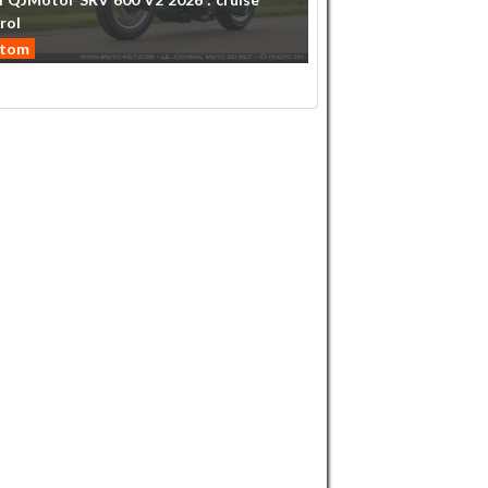
rol
stom