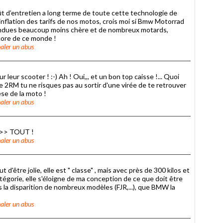
 coût d’entretien a long terme de toute cette technologie de
'inflation des tarifs de nos motos, crois moi si Bmw Motorrad
 vendues beaucoup moins chère et de nombreux motards,
ncore de ce monde !
aler un abus
ur leur scooter ! :-) Ah ! Oui,,, et un bon top caisse !... Quoi
ce 2RM tu ne risques pas au sortir d'une virée de te retrouver
se de la moto !
aler un abus
>>>> TOUT !
aler un abus
ut d'être jolie, elle est " classe" , mais avec près de 300 kilos et
tégorie, elle s'éloigne de ma conception de ce que doit être
s la disparition de nombreux modèles (FJR,...), que BMW la
aler un abus