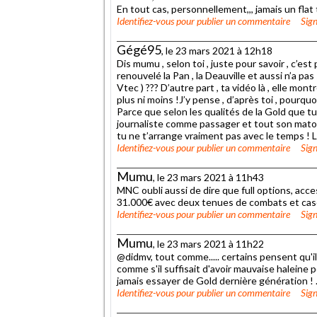
En tout cas, personnellement,,, jamais un flat t
Identifiez-vous
pour publier un commentaire
Sign
Gégé95
, le 23 mars 2021 à 12h18
Dis mumu , selon toi , juste pour savoir , c’est
renouvelé la Pan , la Deauville et aussi n’a pas
Vtec ) ??? D’autre part , ta vidéo là , elle mont
plus ni moins !J’y pense , d’après toi , pourqu
Parce que selon les qualités de la Gold que tu 
journaliste comme passager et tout son matos 
tu ne t’arrange vraiment pas avec le temps ! L
Identifiez-vous
pour publier un commentaire
Sign
Mumu
, le 23 mars 2021 à 11h43
MNC oubli aussi de dire que full options, acce
31.000€ avec deux tenues de combats et cas
Identifiez-vous
pour publier un commentaire
Sign
Mumu
, le 23 mars 2021 à 11h22
@didmv, tout comme..... certains pensent qu'il
comme s'il suffisait d'avoir mauvaise haleine 
jamais essayer de Gold dernière génération ! 
Identifiez-vous
pour publier un commentaire
Sign