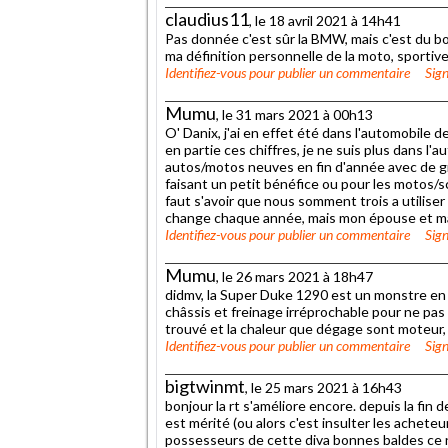
claudius11
, le 18 avril 2021 à 14h41
Pas donnée c'est sûr la BMW, mais c'est du b
ma définition personnelle de la moto, sportiv
Identifiez-vous
pour publier un commentaire
Sign
Mumu
, le 31 mars 2021 à 00h13
O' Danix, j'ai en effet été dans l'automobile 
en partie ces chiffres, je ne suis plus dans l
autos/motos neuves en fin d'année avec de gr
faisant un petit bénéfice ou pour les motos/s
faut s'avoir que nous somment trois a utiliser
change chaque année, mais mon épouse et ma 
Identifiez-vous
pour publier un commentaire
Sign
Mumu
, le 26 mars 2021 à 18h47
didmv, la Super Duke 1290 est un monstre en t
châssis et freinage irréprochable pour ne pas d
trouvé et la chaleur que dégage sont moteur, p
Identifiez-vous
pour publier un commentaire
Sign
bigtwinmt
, le 25 mars 2021 à 16h43
bonjour la rt s'améliore encore. depuis la fin
est mérité (ou alors c'est insulter les acheteur
possesseurs de cette diva bonnes baldes ce n