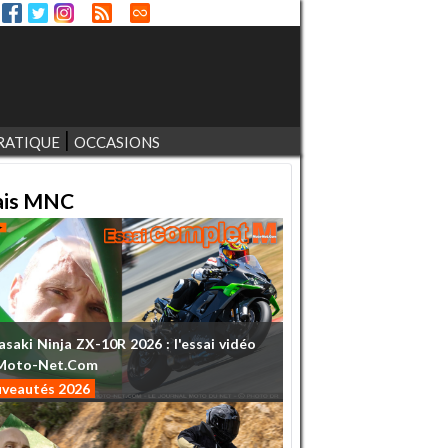
RATIQUE
OCCASIONS
ais MNC
asaki
Ninja
ZX-10R
2026
:
l'essai
vidéo
Moto-Net.Com
veautés 2026