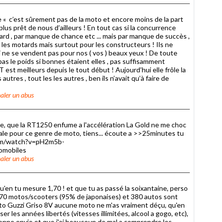
« c’est sûrement pas de la moto et encore moins de la part
plus prêt de nous d’ailleurs ! En tout cas si la concurrence
asard , par manque de chance etc ... mais par manque de succès ,
 les motards mais surtout pour les constructeurs ! Ils ne
e se vendent pas pour nos ( vos ) beaux yeux ! De toute
pas le poids si bonnes étaient elles , pas suffisamment
st meilleurs depuis le tout début ! Aujourd’hui elle frôle la
tres , tout les les autres , ben ils n’avait qu’à faire de
aler un abus
rte, que la RT1250 enfume a l'accélération La Gold ne me choc
diale pour ce genre de moto, tiens... écoute a >>25minutes tu
com/watch?v=pH2m5b-
mobiles
aler un abus
qu'en tu mesure 1,70 ! et que tu as passé la soixantaine, perso
n 70 motos/scooters (95% de japonaises) et 380 autos sont
to Guzzi Griso 8V aucune moto ne m'as vraiment déçu, qu'en
er les années libertés (vitesses illimitées, alcool a gogo, etc),
nne envie et que j'ai beaucoup de mal a comprendre les