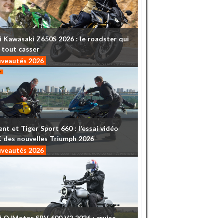
i
Kawasaki
Z650S
2026
:
le
roadster
qui
tout
casser
veautés 2026
ent
et
Tiger
Sport
660
:
l'essai
vidéo
C
des
nouvelles
Triumph
2026
veautés 2026
i
QJMotor
SRV
600
V2
2026
:
cruise