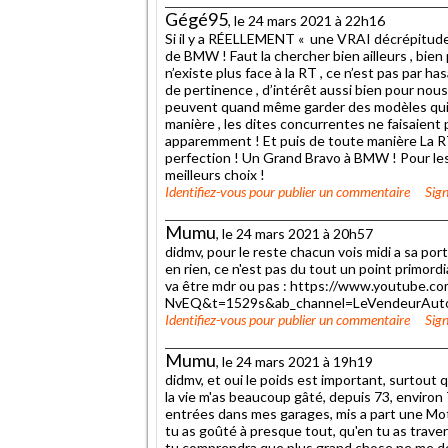
Gégé95
, le 24 mars 2021 à 22h16
Si il y a RÉELLEMENT « une VRAI décrépitude 
de BMW ! Faut la chercher bien ailleurs , bien 
n’existe plus face à la RT , ce n’est pas par h
de pertinence , d’intérêt aussi bien pour nous
peuvent quand même garder des modèles qui n
manière , les dites concurrentes ne faisaient 
apparemment ! Et puis de toute manière La RT e
perfection ! Un Grand Bravo à BMW ! Pour les au
meilleurs choix !
Identifiez-vous
pour publier un commentaire
Sign
Mumu
, le 24 mars 2021 à 20h57
didmv, pour le reste chacun vois midi a sa po
en rien, ce n'est pas du tout un point primor
va être mdr ou pas : https://www.youtube.
NvEQ&t=1529s&ab_channel=LeVendeurAuto
Identifiez-vous
pour publier un commentaire
Sign
Mumu
, le 24 mars 2021 à 19h19
didmv, et oui le poids est important, surtout 
la vie m'as beaucoup gâté, depuis 73, enviro
entrées dans mes garages, mis a part une Mo
tu as goûté à presque tout, qu'en tu as travers
tu comprendra que plus grand chose ne me do