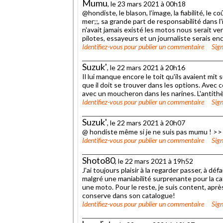
Mumu
, le 23 mars 2021 à 00h18
@hondiste, le blason, l’image, la fiabilité, le
mer;;, sa grande part de responsabilité dans l
n'avait jamais existé les motos nous serait
pilotes, essayeurs et un journaliste serais e
Identifiez-vous
pour publier un commentaire
Sign
Suzuk'
, le 22 mars 2021 à 20h16
Il lui manque encore le toit qu'ils avaient mit s
que il doit se trouver dans les options. Avec 
avec un moucheron dans les narines. L'antithè
Identifiez-vous
pour publier un commentaire
Sign
Suzuk'
, le 22 mars 2021 à 20h07
@ hondiste même si je ne suis pas mumu ! 
Identifiez-vous
pour publier un commentaire
Sign
Shoto80
, le 22 mars 2021 à 19h52
J'ai toujours plaisir à la regarder passer, à défa
malgré une maniabilité surprenante pour la ca
une moto. Pour le reste, je suis content, aprè
conserve dans son catalogue!
Identifiez-vous
pour publier un commentaire
Sign