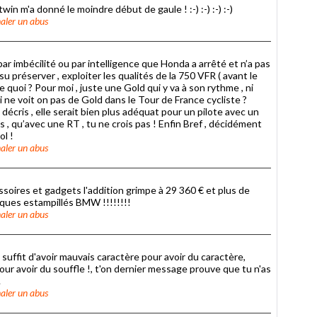
win m'a donné le moindre début de gaule ! :-) :-) :-) :-)
aler un abus
 par imbécilité ou par intelligence que Honda a arrêté et n’a pas
 su préserver , exploiter les qualités de la 750 VFR ( avant le
re quoi ? Pour moi , juste une Gold qui y va à son rythme , ni
oi ne voit on pas de Gold dans le Tour de France cycliste ?
décris , elle serait bien plus adéquat pour un pilote avec un
, qu’avec une RT , tu ne crois pas ! Enfin Bref , décidément
ol !
aler un abus
ssoires et gadgets l'addition grimpe à 29 360 € et plus de
ques estampillés BMW !!!!!!!!
aler un abus
 suffit d'avoir mauvais caractère pour avoir du caractère,
pour avoir du souffle !, t'on dernier message prouve que tu n'as
.
aler un abus