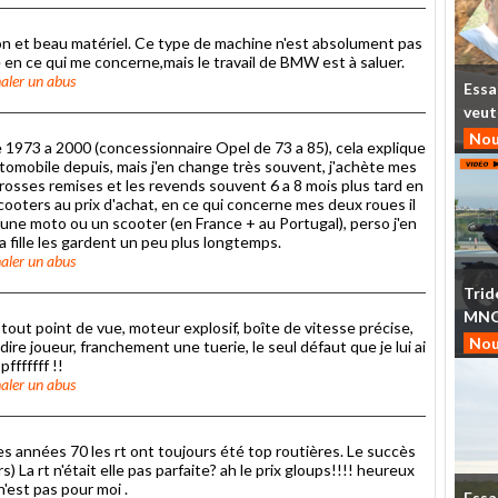
on et beau matériel. Ce type de machine n'est absolument pas
e en ce qui me concerne,mais le travail de BMW est à saluer.
aler un abus
Essa
veut
Nou
de 1973 a 2000 (concessionnaire Opel de 73 a 85), cela explique
'automobile depuis, mais j'en change très souvent, j'achète mes
osses remises et les revends souvent 6 a 8 mois plus tard en
cooters au prix d'achat, en ce qui concerne mes deux roues il
 une moto ou un scooter (en France + au Portugal), perso j'en
fille les gardent un peu plus longtemps.
aler un abus
Trid
MN
out point de vue, moteur explosif, boîte de vitesse précise,
Nou
ire joueur, franchement une tuerie, le seul défaut que je lui ai
fffffff !!
aler un abus
 des années 70 les rt ont toujours été top routières. Le succès
s) La rt n'était elle pas parfaite? ah le prix gloups!!!! heureux
'est pas pour moi .
Essa