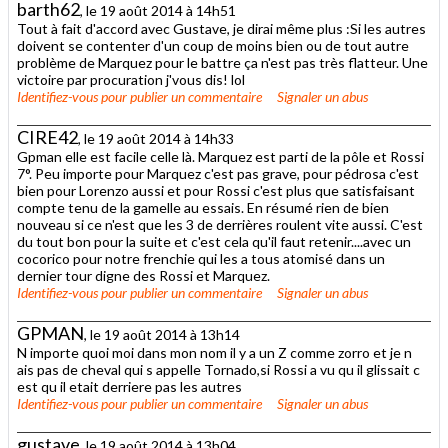
barth62
, le 19 août 2014 à 14h51
Tout à fait d'accord avec Gustave, je dirai même plus :Si les autres
doivent se contenter d'un coup de moins bien ou de tout autre
problème de Marquez pour le battre ça n'est pas très flatteur. Une
victoire par procuration j'vous dis! lol
Identifiez-vous
pour publier un commentaire
Signaler un abus
CIRE42
, le 19 août 2014 à 14h33
Gpman elle est facile celle là. Marquez est parti de la pôle et Rossi
7°. Peu importe pour Marquez c'est pas grave, pour pédrosa c'est
bien pour Lorenzo aussi et pour Rossi c'est plus que satisfaisant
compte tenu de la gamelle au essais. En résumé rien de bien
nouveau si ce n'est que les 3 de derrières roulent vite aussi. C'est
du tout bon pour la suite et c'est cela qu'il faut retenir....avec un
cocorico pour notre frenchie qui les a tous atomisé dans un
dernier tour digne des Rossi et Marquez.
Identifiez-vous
pour publier un commentaire
Signaler un abus
GPMAN
, le 19 août 2014 à 13h14
N importe quoi moi dans mon nom il y a un Z comme zorro et je n
ais pas de cheval qui s appelle Tornado,si Rossi a vu qu il glissait c
est qu il etait derriere pas les autres
Identifiez-vous
pour publier un commentaire
Signaler un abus
gustave
, le 19 août 2014 à 13h04