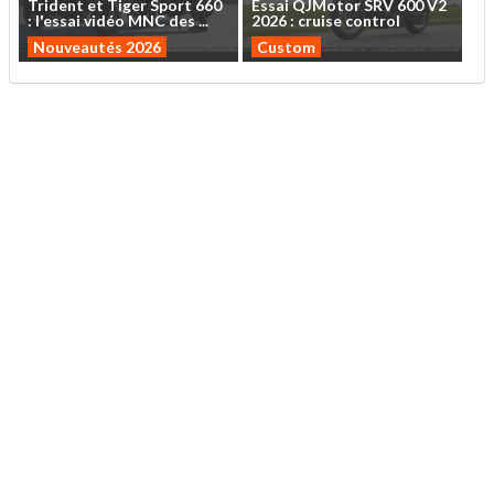
Trident
et
Tiger
Sport
660
Essai
QJMotor
SRV
600
V2
:
l'essai
vidéo
MNC
des
...
2026
:
cruise
control
Nouveautés 2026
Custom