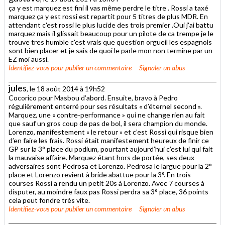
ça y est marquez est fini il vas même perdre le titre . Rossi a taxé
marquez ça y est rossi est repartit pour 5 titres de plus MDR. En
attendant c'est rossi le plus lucide des trois premier .Oui j'ai battu
marquez mais il glissait beaucoup pour un pilote de ca trempe je le
trouve tres humble c'est vrais que question orgueil les espagnols
sont bien placer et je sais de quoi le parle mon non termine par un
EZ moi aussi.
Identifiez-vous
pour publier un commentaire
Signaler un abus
jules
, le 18 août 2014 à 19h52
Cocorico pour Masbou d’abord. Ensuite, bravo à Pedro
régulièrement enterré pour ses résultats « d’éternel second ».
Marquez, une « contre-performance » qui ne change rien au fait
que sauf un gros coup de pas de bol, il sera champion du monde.
Lorenzo, manifestement « le retour » et c’est Rossi qui risque bien
d’en faire les frais. Rossi était manifestement heureux de finir ce
GP sur la 3° place du podium, pourtant aujourd’hui c’est lui qui fait
la mauvaise affaire. Marquez étant hors de portée, ses deux
adversaires sont Pedrosa et Lorenzo. Pedrosa le largue pour la 2°
place et Lorenzo revient à bride abattue pour la 3°. En trois
courses Rossi a rendu un petit 20s à Lorenzo. Avec 7 courses à
disputer, au moindre faux pas Rossi perdra sa 3° place, 36 points
cela peut fondre très vite.
Identifiez-vous
pour publier un commentaire
Signaler un abus