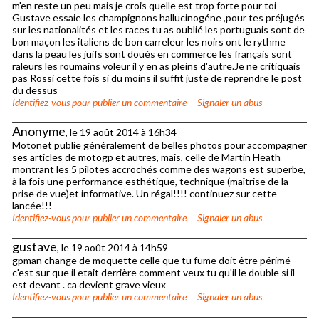
m'en reste un peu mais je crois quelle est trop forte pour toi
Gustave essaie les champignons hallucinogéne ,pour tes préjugés
sur les nationalités et les races tu as oublié les portuguais sont de
bon maçon les italiens de bon carreleur les noirs ont le rythme
dans la peau les juifs sont doués en commerce les français sont
raleurs les roumains voleur il y en as pleins d'autre.Je ne critiquais
pas Rossi cette fois si du moins il suffit juste de reprendre le post
du dessus
Identifiez-vous
pour publier un commentaire
Signaler un abus
Anonyme
, le 19 août 2014 à 16h34
Motonet publie généralement de belles photos pour accompagner
ses articles de motogp et autres, mais, celle de Martin Heath
montrant les 5 pilotes accrochés comme des wagons est superbe,
à la fois une performance esthétique, technique (maîtrise de la
prise de vue)et informative. Un régal!!!! continuez sur cette
lancée!!!
Identifiez-vous
pour publier un commentaire
Signaler un abus
gustave
, le 19 août 2014 à 14h59
gpman change de moquette celle que tu fume doit être périmé
c'est sur que il etait derrière comment veux tu qu'il le double si il
est devant . ca devient grave vieux
Identifiez-vous
pour publier un commentaire
Signaler un abus