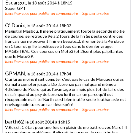
Escargot
, le 18 août 2014 à 18h15
Super GP !
Identifiez-vous
pour publier un commentaire
Signaler un abus
O' Danix
, le 18 août 2014 à 18h02
Magistral Masbou. Il mène pratiquement toute la seconde moitié
de course, se retrouve 9è à 2 tours de la fin (je peste contre ces
français qui ne peuvent finir en beauté...), il remonte à la 4è place
en 1 tour et grille la politesse à tous dans le dernier virage.
MAGISTRAL. Ces courses en Moto3 (et 2)sont plus palpitantes
que le MotoGP.
Identifiez-vous
pour publier un commentaire
Signaler un abus
GPMAN
, le 18 août 2014 à 17h34
Oui lui au moins il sait compter c'est pas le cas de Marquez qui as
du mal a compter jusqu'a Dix ;Lorenzo pas mal quand méme a
4dixiéme de Pédro qui as l'avantage un mois plus tot de faire des
essais quand au psy de Lorenzo lui il en as un parcequ'il est
récupérable mais toi Barth c'est bien inutile seule l'euthanasie est
envisageable tu es un cas désespéré
Identifiez-vous
pour publier un commentaire
Signaler un abus
barth62
, le 18 août 2014 à 16h15
V.Rossi : C'était pour une fois un plaisir de me battre avec Marc ! Il
a eu quelques problèmes, il glissait beaucoup. Je suis très fier