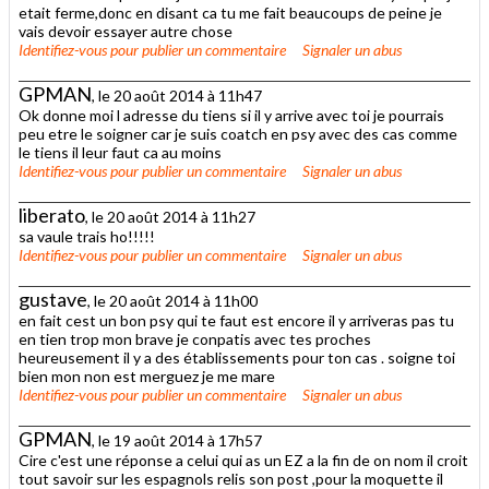
etait ferme,donc en disant ca tu me fait beaucoups de peine je
vais devoir essayer autre chose
Identifiez-vous
pour publier un commentaire
Signaler un abus
GPMAN
, le 20 août 2014 à 11h47
Ok donne moi l adresse du tiens si il y arrive avec toi je pourrais
peu etre le soigner car je suis coatch en psy avec des cas comme
le tiens il leur faut ca au moins
Identifiez-vous
pour publier un commentaire
Signaler un abus
liberato
, le 20 août 2014 à 11h27
sa vaule trais ho!!!!!
Identifiez-vous
pour publier un commentaire
Signaler un abus
gustave
, le 20 août 2014 à 11h00
en fait cest un bon psy qui te faut est encore il y arriveras pas tu
en tien trop mon brave je conpatis avec tes proches
heureusement il y a des établissements pour ton cas . soigne toi
bien mon non est merguez je me mare
Identifiez-vous
pour publier un commentaire
Signaler un abus
GPMAN
, le 19 août 2014 à 17h57
Cire c'est une réponse a celui qui as un EZ a la fin de on nom il croit
tout savoir sur les espagnols relis son post ,pour la moquette il