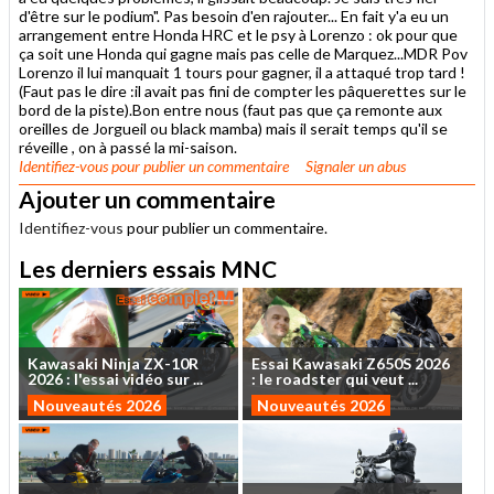
d'être sur le podium". Pas besoin d'en rajouter... En fait y'a eu un
arrangement entre Honda HRC et le psy à Lorenzo : ok pour que
ça soit une Honda qui gagne mais pas celle de Marquez...MDR Pov
Lorenzo il lui manquait 1 tours pour gagner, il a attaqué trop tard !
(Faut pas le dire :il avait pas fini de compter les pâquerettes sur le
bord de la piste).Bon entre nous (faut pas que ça remonte aux
oreilles de Jorgueil ou black mamba) mais il serait temps qu'il se
réveille , on à passé la mi-saison.
Identifiez-vous
pour publier un commentaire
Signaler un abus
Ajouter un commentaire
Identifiez-vous
pour publier un commentaire.
Les derniers essais MNC
Kawasaki
Ninja
ZX-10R
Essai
Kawasaki
Z650S
2026
2026
:
l'essai
vidéo
sur
...
:
le
roadster
qui
veut
...
Nouveautés 2026
Nouveautés 2026