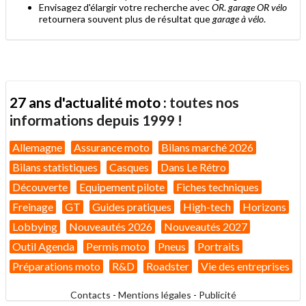
Envisagez d'élargir votre recherche avec
OR
.
garage OR vélo
retournera souvent plus de résultat que
garage à vélo
.
27 ans d'actualité moto :
toutes nos
informations depuis 1999 !
Allemagne
Assurance moto
Bilans marché 2026
Bilans statistiques
Casques
Dans Le Rétro
Découverte
Equipement pilote
Fiches techniques
Freinage
GT
Guides pratiques
High-tech
Horizons
Lobbying
Nouveautés 2026
Nouveautés 2027
Outil Agenda
Permis moto
Pneus
Portraits
Préparations moto
R&D
Roadster
Vie des entreprises
Contacts
-
Mentions légales
-
Publicité