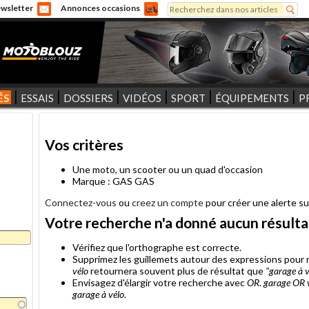
Rechercher
wsletter
Annonces occasions
Formulaire de recherche
ÉS
ESSAIS
DOSSIERS
VIDÉOS
SPORT
ÉQUIPEMENTS
P
Vos critères
Une moto, un scooter ou un quad d'occasion
Marque : GAS GAS
Connectez-vous
ou
creez un compte
pour créer une alerte su
Votre recherche n'a donné aucun résulta
Vérifiez que l'orthographe est correcte.
Supprimez les guillemets autour des expressions pou
vélo
retournera souvent plus de résultat que
"garage à v
Envisagez d'élargir votre recherche avec
OR
.
garage OR 
garage à vélo
.