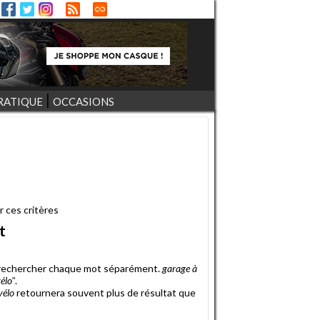
RATIQUE
OCCASIONS
r ces critères
t
r rechercher chaque mot séparément.
garage à
élo"
.
vélo
retournera souvent plus de résultat que