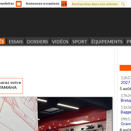
Rechercher
wsletter
Annonces occasions
Formulaire de recherche
ÉS
ESSAIS
DOSSIERS
VIDÉOS
SPORT
ÉQUIPEMENTS
P
12h3
surez votre
2027
YAMAHA
5 aoû
17h3
Breta
11h3
Bagge
09h5
Grand
4 aoû