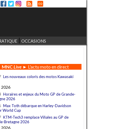
RATIQUE
OCCASIONS
MNC
Live
► L'actu moto en direct
7
Les nouveaux coloris des motos Kawasaki
t 2026
4
Horaires et enjeux du Moto GP de Grande-
gne 2026
6
Max Toth débarque en Harley-Davidson
r World Cup
7
KTM-Tech3 remplace Viñales au GP de
e-Bretagne 2026
t 2026