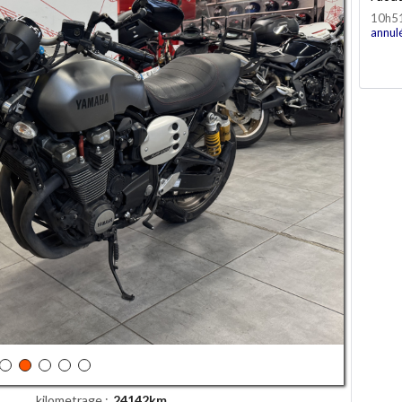
10h5
annul
kilometrage
24142km