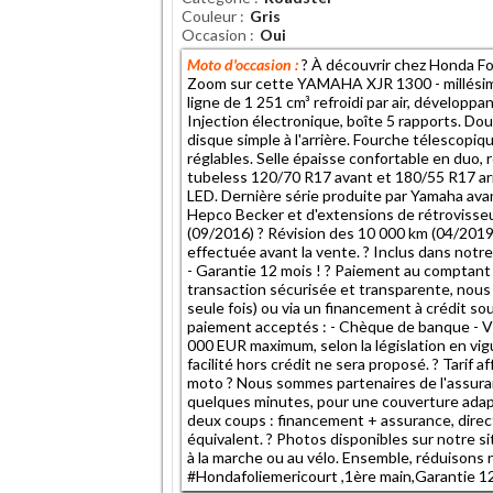
Couleur
Gris
Occasion
Oui
Moto d'occasion :
? À découvrir chez Honda F
Zoom sur cette YAMAHA XJR 1300 - millésime
ligne de 1 251 cm³ refroidi par air, développa
Injection électronique, boîte 5 rapports. Dou
disque simple à l'arrière. Fourche télescopi
réglables. Selle épaisse confortable en duo, 
tubeless 120/70 R17 avant et 180/55 R17 arr
LED. Dernière série produite par Yamaha ava
Hepco Becker et d'extensions de rétrovisseur
(09/2016) ? Révision des 10 000 km (04/2019
effectuée avant la vente. ? Inclus dans notre 
- Garantie 12 mois ! ? Paiement au comptant
transaction sécurisée et transparente, nou
seule fois) ou via un financement à crédit s
paiement acceptés : - Chèque de banque - Vi
000 EUR maximum, selon la législation en vig
facilité hors crédit ne sera proposé. ? Tarif a
moto ? Nous sommes partenaires de l'assuran
quelques minutes, pour une couverture adapt
deux coups : financement + assurance, direc
équivalent. ? Photos disponibles sur notre 
à la marche ou au vélo. Ensemble, réduisons
#Hondafoliemericourt ,1ère main,Garantie 1