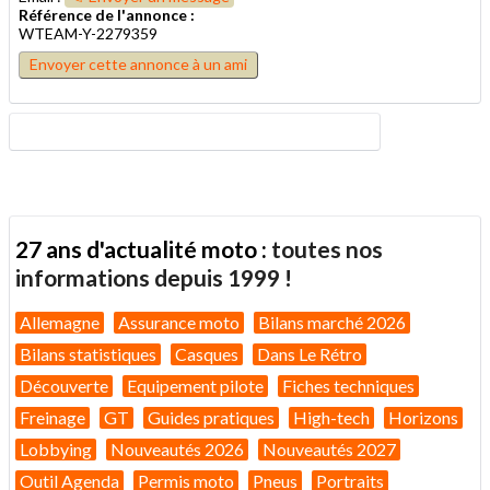
Référence de l'annonce :
WTEAM-Y-2279359
Envoyer cette annonce à un ami
27 ans d'actualité moto :
toutes nos
informations depuis 1999 !
Allemagne
Assurance moto
Bilans marché 2026
Bilans statistiques
Casques
Dans Le Rétro
Découverte
Equipement pilote
Fiches techniques
Freinage
GT
Guides pratiques
High-tech
Horizons
Lobbying
Nouveautés 2026
Nouveautés 2027
Outil Agenda
Permis moto
Pneus
Portraits