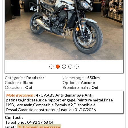
Catégorie
Roadster
kilometrage
550km
Couleur
Blanc
Options
Aucune
Occasion
Oui
Première main
Oui
Moto d'occasion :
47CV,ABS,Anti-démarrage,Anti-
patinage,Indicateur de rapport engagé,Peinture métal,Prise
USB,1ère main,Compatible Permis A2,Disponible à
l'essai,Garantie constructeur jusqu'au 01/10/2026
Contact :
Téléphone : 04 92 17 68 04
Email :
Envoyer un message