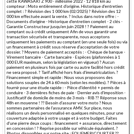
cette KAWASAKI Z 900 - millésime 2022 - 12 818 km au
compteur : Moto entièrement d'origine. Historique d'entretien
complet : ? Révision des 1 000 km (02/2025) ? Révision des 12
000 km effectuée avant la vente. ? Inclus dans notre offre : -
Documents d'origine - Historique d'entretien complet - 2 clés -
Garantie Constructeur jusqu'en juin 2028 ! ? Paiement au
comptant ou à crédit uniquement Afin de vous garantir une
transaction sécurisée et transparente, nous acceptons
uniquement les paiements au comptant (en une seule fois) ou via
un financement à crédit sous réserve d'acceptation de votre
dossier. ? Moyens de paiement acceptés : - Chèque de banque -
Virement bancaire - Carte bancaire - Espèces (plafonnées à 1
000 EUR maximum, selon la législation en vigueur) ? Aucun
paiement en plusieurs fois par carte ou autre facilité hors crédit
ne sera proposé. ? Tarif affiché hors frais d'immatriculation. ?
Financement simple et rapide : Nous vous proposons des
solutions souples de 24 à 60 mois (selon les modèles). ? Pièces à
fournir pour une étude rapide : - Pièce d'identité + permis de
conduire - 3 dernières fiches de paie - Dernier avis d'imposition -
Justificatif de domicile de moins de 3 mois - RIB ?? Réponse sous
48h en moyenne ! ?? Besoin d'assurer votre moto ? Nous
sommes partenaires de l'assurance AMV. Sur place, nous
réalisons un devis personnalisé en quelques minutes, pour une
couverture adaptée à votre usage et à votre budget. Faites
d'une pierre deux coups : financement + assurance, directement
en concession ! ? Reprise possible sur véhicule équivalent. ?
Photos disponibles sur notre site : FOLIEMERICOURT.FR ??