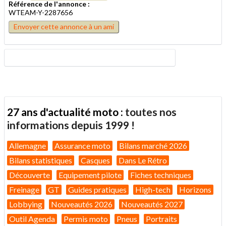
Référence de l'annonce :
WTEAM-Y-2287656
Envoyer cette annonce à un ami
27 ans d'actualité moto :
toutes nos
informations depuis 1999 !
Allemagne
Assurance moto
Bilans marché 2026
Bilans statistiques
Casques
Dans Le Rétro
Découverte
Equipement pilote
Fiches techniques
Freinage
GT
Guides pratiques
High-tech
Horizons
Lobbying
Nouveautés 2026
Nouveautés 2027
Outil Agenda
Permis moto
Pneus
Portraits