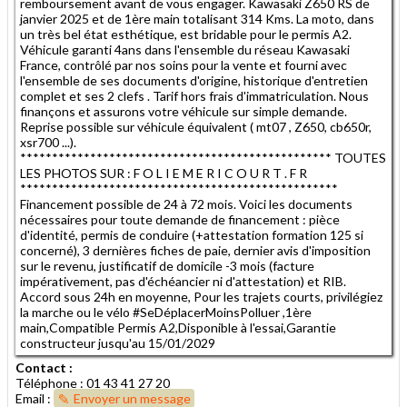
remboursement avant de vous engager. Kawasaki Z650 RS de
janvier 2025 et de 1ère main totalisant 314 Kms. La moto, dans
un très bel état esthétique, est bridable pour le permis A2.
Véhicule garanti 4ans dans l'ensemble du réseau Kawasaki
France, contrôlé par nos soins pour la vente et fourni avec
l'ensemble de ses documents d'origine, historique d'entretien
complet et ses 2 clefs . Tarif hors frais d'immatriculation. Nous
finançons et assurons votre véhicule sur simple demande.
Reprise possible sur véhicule équivalent ( mt07 , Z650, cb650r,
xsr700 ...).
************************************************* TOUTES
LES PHOTOS SUR : F O L I E M E R I C O U R T . F R
**************************************************
Financement possible de 24 à 72 mois. Voici les documents
nécessaires pour toute demande de financement : pièce
d'identité, permis de conduire (+attestation formation 125 si
concerné), 3 dernières fiches de paie, dernier avis d'imposition
sur le revenu, justificatif de domicile -3 mois (facture
impérativement, pas d'échéancier ni d'attestation) et RIB.
Accord sous 24h en moyenne, Pour les trajets courts, privilégiez
la marche ou le vélo #SeDéplacerMoinsPolluer ,1ère
main,Compatible Permis A2,Disponible à l'essai,Garantie
constructeur jusqu'au 15/01/2029
Contact :
Téléphone : 01 43 41 27 20
Email :
Envoyer un message