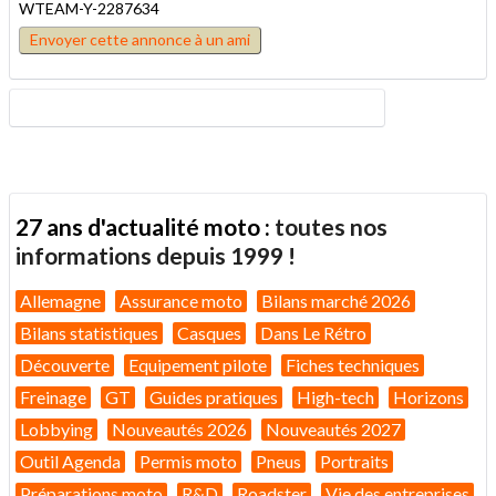
WTEAM-Y-2287634
Envoyer cette annonce à un ami
27 ans d'actualité moto :
toutes nos
informations depuis 1999 !
Allemagne
Assurance moto
Bilans marché 2026
Bilans statistiques
Casques
Dans Le Rétro
Découverte
Equipement pilote
Fiches techniques
Freinage
GT
Guides pratiques
High-tech
Horizons
Lobbying
Nouveautés 2026
Nouveautés 2027
Outil Agenda
Permis moto
Pneus
Portraits
Préparations moto
R&D
Roadster
Vie des entreprises