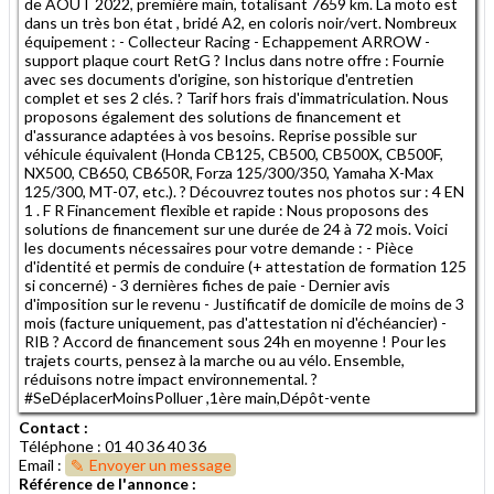
de AOUT 2022, première main, totalisant 7659 km. La moto est
dans un très bon état , bridé A2, en coloris noir/vert. Nombreux
équipement : - Collecteur Racing - Echappement ARROW -
support plaque court RetG ? Inclus dans notre offre : Fournie
avec ses documents d'origine, son historique d'entretien
complet et ses 2 clés. ? Tarif hors frais d'immatriculation. Nous
proposons également des solutions de financement et
d'assurance adaptées à vos besoins. Reprise possible sur
véhicule équivalent (Honda CB125, CB500, CB500X, CB500F,
NX500, CB650, CB650R, Forza 125/300/350, Yamaha X-Max
125/300, MT-07, etc.). ? Découvrez toutes nos photos sur : 4 EN
1 . F R Financement flexible et rapide : Nous proposons des
solutions de financement sur une durée de 24 à 72 mois. Voici
les documents nécessaires pour votre demande : - Pièce
d'identité et permis de conduire (+ attestation de formation 125
si concerné) - 3 dernières fiches de paie - Dernier avis
d'imposition sur le revenu - Justificatif de domicile de moins de 3
mois (facture uniquement, pas d'attestation ni d'échéancier) -
RIB ? Accord de financement sous 24h en moyenne ! Pour les
trajets courts, pensez à la marche ou au vélo. Ensemble,
réduisons notre impact environnemental. ?
#SeDéplacerMoinsPolluer ,1ère main,Dépôt-vente
Contact :
Téléphone : 01 40 36 40 36
Email :
Envoyer un message
Référence de l'annonce :