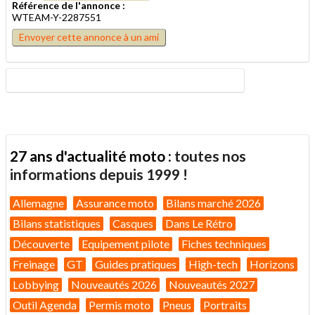
Référence de l'annonce :
WTEAM-Y-2287551
Envoyer cette annonce à un ami
27 ans d'actualité moto :
toutes nos
informations depuis 1999 !
Allemagne
Assurance moto
Bilans marché 2026
Bilans statistiques
Casques
Dans Le Rétro
Découverte
Equipement pilote
Fiches techniques
Freinage
GT
Guides pratiques
High-tech
Horizons
Lobbying
Nouveautés 2026
Nouveautés 2027
Outil Agenda
Permis moto
Pneus
Portraits