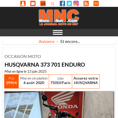
Annonce
-
Et encore...
OCCASION MOTO
HUSQVARNA 373 701 ENDURO
Mise en ligne le 13 juin 2025
Prix
Mise en circulation
Lieu
Assurez votre
2990 €
6 août 2020
75010 Paris
HUSQVARNA