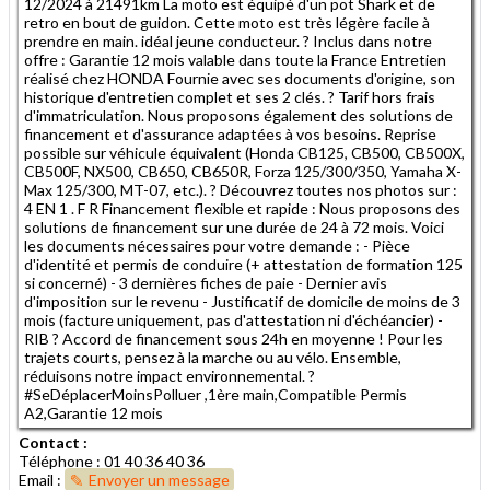
12/2024 à 21491km La moto est équipé d'un pot Shark et de
retro en bout de guidon. Cette moto est très légère facile à
prendre en main. idéal jeune conducteur. ? Inclus dans notre
offre : Garantie 12 mois valable dans toute la France Entretien
réalisé chez HONDA Fournie avec ses documents d'origine, son
historique d'entretien complet et ses 2 clés. ? Tarif hors frais
d'immatriculation. Nous proposons également des solutions de
financement et d'assurance adaptées à vos besoins. Reprise
possible sur véhicule équivalent (Honda CB125, CB500, CB500X,
CB500F, NX500, CB650, CB650R, Forza 125/300/350, Yamaha X-
Max 125/300, MT-07, etc.). ? Découvrez toutes nos photos sur :
4 EN 1 . F R Financement flexible et rapide : Nous proposons des
solutions de financement sur une durée de 24 à 72 mois. Voici
les documents nécessaires pour votre demande : - Pièce
d'identité et permis de conduire (+ attestation de formation 125
si concerné) - 3 dernières fiches de paie - Dernier avis
d'imposition sur le revenu - Justificatif de domicile de moins de 3
mois (facture uniquement, pas d'attestation ni d'échéancier) -
RIB ? Accord de financement sous 24h en moyenne ! Pour les
trajets courts, pensez à la marche ou au vélo. Ensemble,
réduisons notre impact environnemental. ?
#SeDéplacerMoinsPolluer ,1ère main,Compatible Permis
A2,Garantie 12 mois
Contact :
Téléphone : 01 40 36 40 36
Email :
Envoyer un message