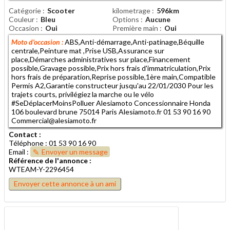
Catégorie
Scooter
kilometrage
596km
Couleur
Bleu
Options
Aucune
Occasion
Oui
Première main
Oui
Moto d'occasion :
ABS,Anti-démarrage,Anti-patinage,Béquille
centrale,Peinture mat ,Prise USB,Assurance sur
place,Démarches administratives sur place,Financement
possible,Gravage possible,Prix hors frais d'immatriculation,Prix
hors frais de préparation,Reprise possible,1ère main,Compatible
Permis A2,Garantie constructeur jusqu'au 22/01/2030 Pour les
trajets courts, privilégiez la marche ou le vélo
#SeDéplacerMoinsPolluer Alesiamoto Concessionnaire Honda
106 boulevard brune 75014 Paris Alesiamoto.fr 01 53 90 16 90
Commercial@alesiamoto.fr
Contact :
Téléphone : 01 53 90 16 90
Email :
Envoyer un message
Référence de l'annonce :
WTEAM-Y-2296454
Envoyer cette annonce à un ami