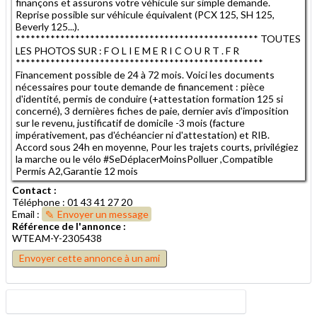
finançons et assurons votre véhicule sur simple demande.
Reprise possible sur véhicule équivalent (PCX 125, SH 125,
Beverly 125...).
************************************************* TOUTES
LES PHOTOS SUR : F O L I E M E R I C O U R T . F R
**************************************************
Financement possible de 24 à 72 mois. Voici les documents
nécessaires pour toute demande de financement : pièce
d'identité, permis de conduire (+attestation formation 125 si
concerné), 3 dernières fiches de paie, dernier avis d'imposition
sur le revenu, justificatif de domicile -3 mois (facture
impérativement, pas d'échéancier ni d'attestation) et RIB.
Accord sous 24h en moyenne, Pour les trajets courts, privilégiez
la marche ou le vélo #SeDéplacerMoinsPolluer ,Compatible
Permis A2,Garantie 12 mois
Contact :
Téléphone : 01 43 41 27 20
Email :
Envoyer un message
Référence de l'annonce :
WTEAM-Y-2305438
Envoyer cette annonce à un ami