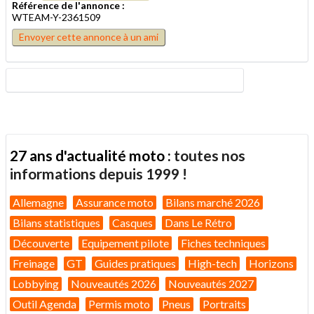
Référence de l'annonce :
WTEAM-Y-2361509
Envoyer cette annonce à un ami
27 ans d'actualité moto :
toutes nos
informations depuis 1999 !
Allemagne
Assurance moto
Bilans marché 2026
Bilans statistiques
Casques
Dans Le Rétro
Découverte
Equipement pilote
Fiches techniques
Freinage
GT
Guides pratiques
High-tech
Horizons
Lobbying
Nouveautés 2026
Nouveautés 2027
Outil Agenda
Permis moto
Pneus
Portraits