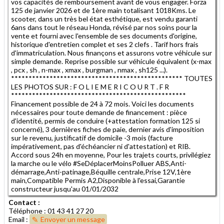
vos capacités de remboursement avant de vous engager. Forza
125 de janvier 2026 et de 1ère main totalisant 1018Kms. Le
scooter, dans un très bel état esthétique, est vendu garanti
6ans dans tout le réseau Honda, révisé par nos soins pour la
vente et fourni avec l'ensemble de ses documents d'origine,
historique d'entretien complet et ses 2 clefs . Tarif hors frais
d'immatriculation. Nous finançons et assurons votre véhicule sur
simple demande. Reprise possible sur véhicule équivalent (x-max
, pcx , sh , n-max , xmax , burgman , nmax , sh125 ...).
************************************************* TOUTES
LES PHOTOS SUR : F O L I E M E R I C O U R T . F R
**************************************************
Financement possible de 24 à 72 mois. Voici les documents
nécessaires pour toute demande de financement : pièce
d'identité, permis de conduire (+attestation formation 125 si
concerné), 3 dernières fiches de paie, dernier avis d'imposition
sur le revenu, justificatif de domicile -3 mois (facture
impérativement, pas d'échéancier ni d'attestation) et RIB.
Accord sous 24h en moyenne, Pour les trajets courts, privilégiez
la marche ou le vélo #SeDéplacerMoinsPolluer ABS,Anti-
démarrage,Anti-patinage,Béquille centrale,Prise 12V,1ère
main,Compatible Permis A2,Disponible à l'essai,Garantie
constructeur jusqu'au 01/01/2032
Contact :
Téléphone : 01 43 41 27 20
Email :
Envoyer un message