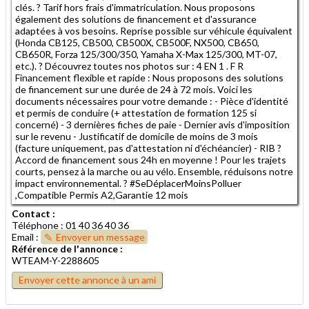
clés. ? Tarif hors frais d'immatriculation. Nous proposons
également des solutions de financement et d'assurance
adaptées à vos besoins. Reprise possible sur véhicule équivalent
(Honda CB125, CB500, CB500X, CB500F, NX500, CB650,
CB650R, Forza 125/300/350, Yamaha X-Max 125/300, MT-07,
etc.). ? Découvrez toutes nos photos sur : 4 EN 1 . F R
Financement flexible et rapide : Nous proposons des solutions
de financement sur une durée de 24 à 72 mois. Voici les
documents nécessaires pour votre demande : - Pièce d'identité
et permis de conduire (+ attestation de formation 125 si
concerné) - 3 dernières fiches de paie - Dernier avis d'imposition
sur le revenu - Justificatif de domicile de moins de 3 mois
(facture uniquement, pas d'attestation ni d'échéancier) - RIB ?
Accord de financement sous 24h en moyenne ! Pour les trajets
courts, pensez à la marche ou au vélo. Ensemble, réduisons notre
impact environnemental. ? #SeDéplacerMoinsPolluer
,Compatible Permis A2,Garantie 12 mois
Contact :
Téléphone : 01 40 36 40 36
Email :
Envoyer un message
Référence de l'annonce :
WTEAM-Y-2288605
Envoyer cette annonce à un ami