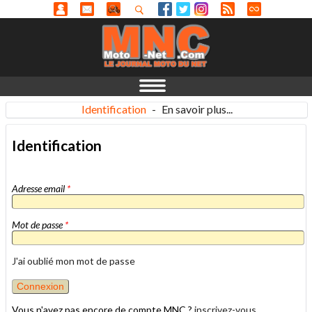
Identification
-
En savoir plus...
Identification
Adresse email
*
Mot de passe
*
J'ai oublié mon mot de passe
Vous n'avez pas encore de compte MNC ?
inscrivez-vous