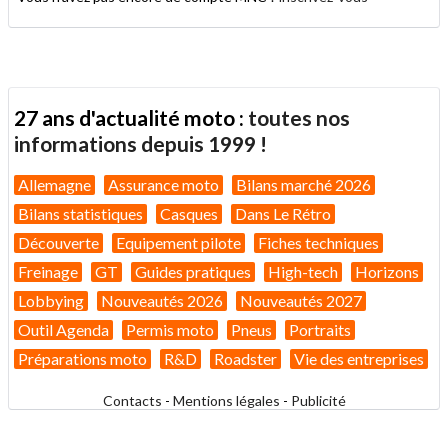
27 ans d'actualité moto :
toutes nos
informations depuis 1999 !
Allemagne
Assurance moto
Bilans marché 2026
Bilans statistiques
Casques
Dans Le Rétro
Découverte
Equipement pilote
Fiches techniques
Freinage
GT
Guides pratiques
High-tech
Horizons
Lobbying
Nouveautés 2026
Nouveautés 2027
Outil Agenda
Permis moto
Pneus
Portraits
Préparations moto
R&D
Roadster
Vie des entreprises
Contacts
-
Mentions légales
-
Publicité