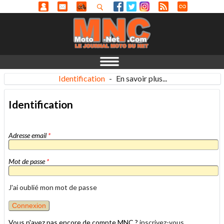
Identification
-
En savoir plus...
Identification
Adresse email
*
Mot de passe
*
J'ai oublié mon mot de passe
Vous n'avez pas encore de compte MNC ?
inscrivez-vous