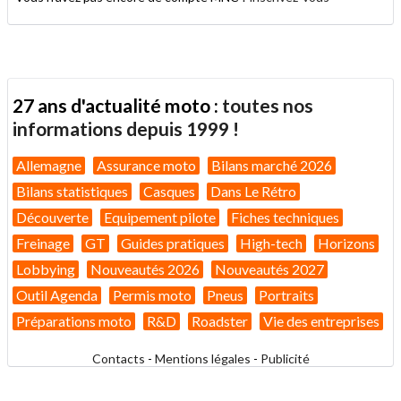
27 ans d'actualité moto :
toutes nos
informations depuis 1999 !
Allemagne
Assurance moto
Bilans marché 2026
Bilans statistiques
Casques
Dans Le Rétro
Découverte
Equipement pilote
Fiches techniques
Freinage
GT
Guides pratiques
High-tech
Horizons
Lobbying
Nouveautés 2026
Nouveautés 2027
Outil Agenda
Permis moto
Pneus
Portraits
Préparations moto
R&D
Roadster
Vie des entreprises
Contacts
-
Mentions légales
-
Publicité