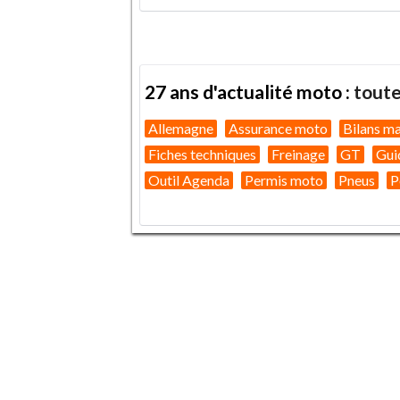
27 ans d'actualité moto :
toute
Allemagne
Assurance moto
Bilans m
Fiches techniques
Freinage
GT
Gui
Outil Agenda
Permis moto
Pneus
P