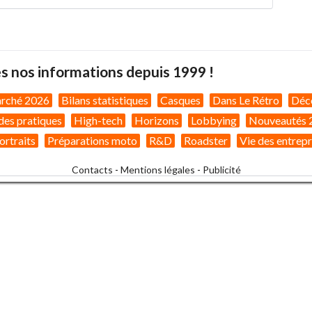
s nos informations depuis 1999 !
arché 2026
Bilans statistiques
Casques
Dans Le Rétro
Déc
des pratiques
High-tech
Horizons
Lobbying
Nouveautés 
ortraits
Préparations moto
R&D
Roadster
Vie des entrepr
Contacts
-
Mentions légales
-
Publicité