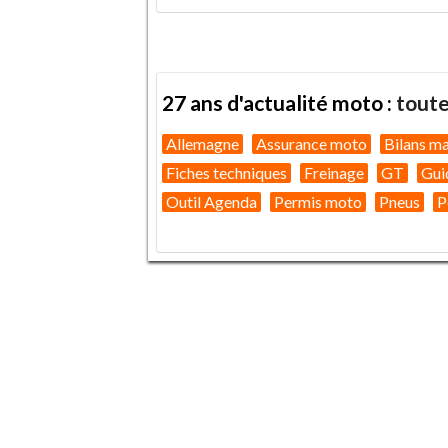
27 ans d'actualité moto :
toute
Allemagne
Assurance moto
Bilans m
Fiches techniques
Freinage
GT
Gui
Outil Agenda
Permis moto
Pneus
P