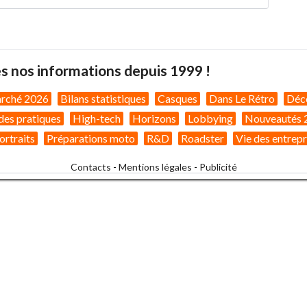
s nos informations depuis 1999 !
arché 2026
Bilans statistiques
Casques
Dans Le Rétro
Déc
des pratiques
High-tech
Horizons
Lobbying
Nouveautés 
ortraits
Préparations moto
R&D
Roadster
Vie des entrepr
Contacts
-
Mentions légales
-
Publicité