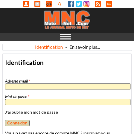
Identification
-
En savoir plus...
Identification
Adresse email
*
Mot de passe
*
J'ai oublié mon mot de passe
Vous n'avez pas encore de compte MNC ?
inscrivez-vous