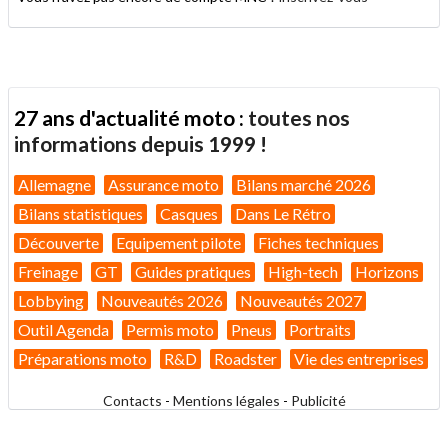
27 ans d'actualité moto :
toutes nos
informations depuis 1999 !
Allemagne
Assurance moto
Bilans marché 2026
Bilans statistiques
Casques
Dans Le Rétro
Découverte
Equipement pilote
Fiches techniques
Freinage
GT
Guides pratiques
High-tech
Horizons
Lobbying
Nouveautés 2026
Nouveautés 2027
Outil Agenda
Permis moto
Pneus
Portraits
Préparations moto
R&D
Roadster
Vie des entreprises
Contacts
-
Mentions légales
-
Publicité