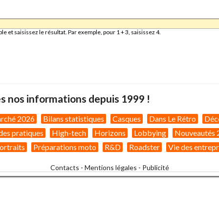
et saisissez le résultat. Par exemple, pour 1 + 3, saisissez 4.
s nos informations depuis 1999 !
arché 2026
Bilans statistiques
Casques
Dans Le Rétro
Déc
des pratiques
High-tech
Horizons
Lobbying
Nouveautés 
ortraits
Préparations moto
R&D
Roadster
Vie des entrepr
Contacts
-
Mentions légales
-
Publicité