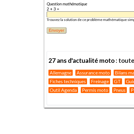
Question mathématique
2 + 3 =
Trouvez la solution de ce problème mathématique simple 
27 ans d'actualité moto :
toute
Allemagne
Assurance moto
Bilans m
Fiches techniques
Freinage
GT
Gui
Outil Agenda
Permis moto
Pneus
P