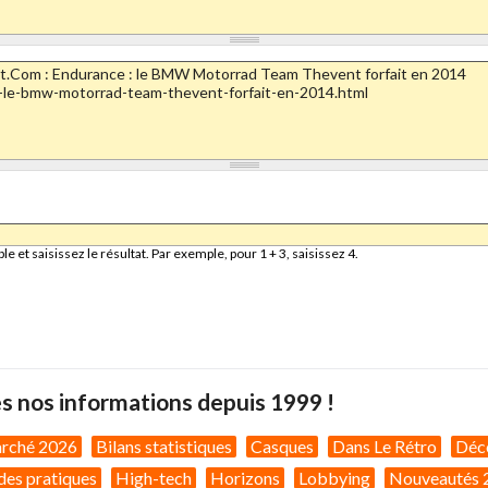
et saisissez le résultat. Par exemple, pour 1 + 3, saisissez 4.
s nos informations depuis 1999 !
arché 2026
Bilans statistiques
Casques
Dans Le Rétro
Déc
des pratiques
High-tech
Horizons
Lobbying
Nouveautés 