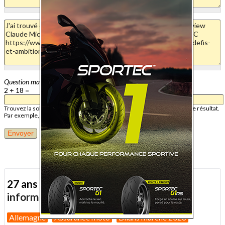
Question mathématique
2 + 18 =
Trouvez la solution de ce problème mathématique simple et saisissez le résultat.
Par exemple, pour 1 + 3, saisissez 4.
27 ans d'actualité moto :
toutes nos
informations depuis 1999 !
Allemagne
Assurance moto
Bilans marché 2026