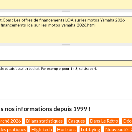
et saisissez le résultat. Par exemple, pour 1 + 3, saisissez 4.
s nos informations depuis 1999 !
arché 2026
Bilans statistiques
Casques
Dans Le Rétro
Déc
des pratiques
High-tech
Horizons
Lobbying
Nouveautés 