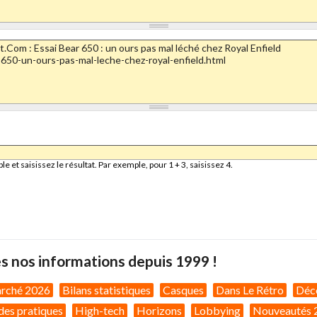
et saisissez le résultat. Par exemple, pour 1 + 3, saisissez 4.
s nos informations depuis 1999 !
arché 2026
Bilans statistiques
Casques
Dans Le Rétro
Déc
des pratiques
High-tech
Horizons
Lobbying
Nouveautés 