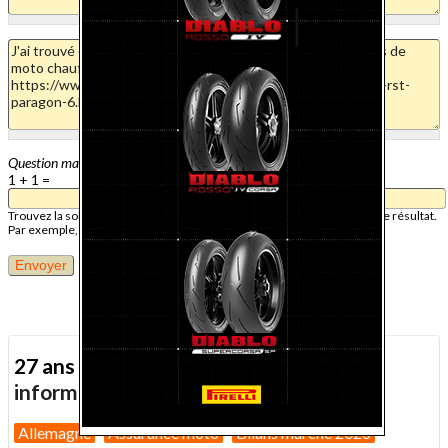
Question mathématique
1 + 1 =
Trouvez la solution de ce problème mathématique simple et saisissez le résultat.
Par exemple, pour 1 + 3, saisissez 4.
27 ans d'actualité moto :
toutes nos
informations depuis 1999 !
Allemagne
Assurance moto
Bilans marché 2026