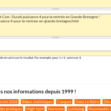
et saisissez le résultat. Par exemple, pour 1 + 3, saisissez 4.
s nos informations depuis 1999 !
arché 2026
Bilans statistiques
Casques
Dans Le Rétro
Déc
des pratiques
High-tech
Horizons
Lobbying
Nouveautés 