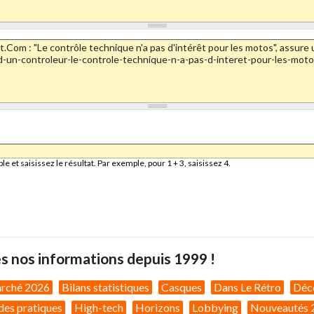
et saisissez le résultat. Par exemple, pour 1 + 3, saisissez 4.
s nos informations depuis 1999 !
arché 2026
Bilans statistiques
Casques
Dans Le Rétro
Déc
des pratiques
High-tech
Horizons
Lobbying
Nouveautés 