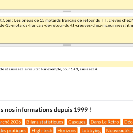
et saisissez le résultat. Par exemple, pour 1 + 3, saisissez 4.
s nos informations depuis 1999 !
arché 2026
Bilans statistiques
Casques
Dans Le Rétro
Déc
des pratiques
High-tech
Horizons
Lobbying
Nouveautés 