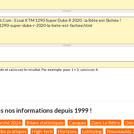
et saisissez le résultat. Par exemple, pour 1 + 3, saisissez 4.
s nos informations depuis 1999 !
arché 2026
Bilans statistiques
Casques
Dans Le Rétro
Déc
des pratiques
High-tech
Horizons
Lobbying
Nouveautés 