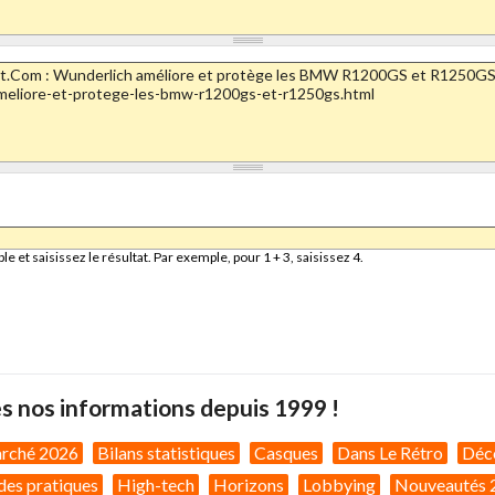
et saisissez le résultat. Par exemple, pour 1 + 3, saisissez 4.
s nos informations depuis 1999 !
arché 2026
Bilans statistiques
Casques
Dans Le Rétro
Déc
des pratiques
High-tech
Horizons
Lobbying
Nouveautés 