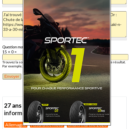
Question mathématique
15 + 0 =
Trouvez la solution de ce problème mathématique simple et saisissez le résultat.
Par exemple, pour 1 + 3, saisissez 4.
27 ans d'actualité moto :
toutes nos
informations depuis 1999 !
Allemagne
Assurance moto
Bilans marché 2026