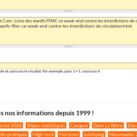
et saisissez le résultat. Par exemple, pour 1 + 3, saisissez 4.
s nos informations depuis 1999 !
arché 2026
Bilans statistiques
Casques
Dans Le Rétro
Déc
des pratiques
High-tech
Horizons
Lobbying
Nouveautés 