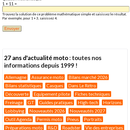
1 + 11 =
Trouvez la solution de ce problème mathématique simple et saisissez le résultat.
Par exemple, pour 1 + 3, saisissez 4.
27 ans d'actualité moto :
toutes nos
informations depuis 1999 !
Allemagne
Assurance moto
Bilans marché 2026
Bilans statistiques
Casques
Dans Le Rétro
Découverte
Equipement pilote
Fiches techniques
Freinage
GT
Guides pratiques
High-tech
Horizons
Lobbying
Nouveautés 2026
Nouveautés 2027
Outil Agenda
Permis moto
Pneus
Portraits
Préparations moto
R&D
Roadster
Vie des entreprises