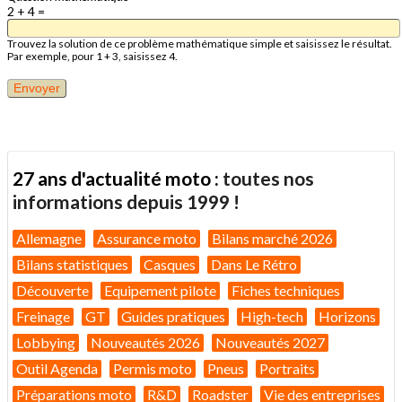
2 + 4 =
Trouvez la solution de ce problème mathématique simple et saisissez le résultat.
Par exemple, pour 1 + 3, saisissez 4.
27 ans d'actualité moto :
toutes nos
informations depuis 1999 !
Allemagne
Assurance moto
Bilans marché 2026
Bilans statistiques
Casques
Dans Le Rétro
Découverte
Equipement pilote
Fiches techniques
Freinage
GT
Guides pratiques
High-tech
Horizons
Lobbying
Nouveautés 2026
Nouveautés 2027
Outil Agenda
Permis moto
Pneus
Portraits
Préparations moto
R&D
Roadster
Vie des entreprises