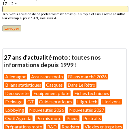
17 + 2 =
Trouvez la solution de ce problème mathématique simple et saisissez le résultat.
Par exemple, pour 1 + 3, saisissez 4.
27 ans d'actualité moto :
toutes nos
informations depuis 1999 !
Allemagne
Assurance moto
Bilans marché 2026
Bilans statistiques
Casques
Dans Le Rétro
Découverte
Equipement pilote
Fiches techniques
Freinage
GT
Guides pratiques
High-tech
Horizons
Lobbying
Nouveautés 2026
Nouveautés 2027
Outil Agenda
Permis moto
Pneus
Portraits
Préparations moto
R&D
Roadster
Vie des entreprises