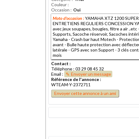
Couleur
Occasion
Oui
Moto d'occasion :
YAMAHA XTZ 1200 SUPER 
ENTRETIENS REGULIERS CONCESSION YAMAHA
avec jeux soupapes, bougies, filtre a air ..et
Supports, Sacoche réservoir, Sacoches intéri
Yamaha - Crash bar haut Motech - Protectio
avant - Bulle haute protection avec déflecte
latérale - GPS avec son Support - 3 clés co
mois
Contact :
Téléphone : 03 29 08 45 32
Email :
Envoyer un message
Référence de l'annonce :
WTEAM-Y-2372711
Envoyer cette annonce à un ami