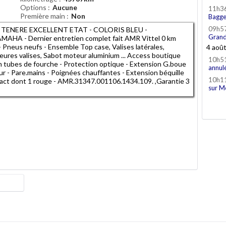
Options
Aucune
11h3
Première main
Non
Bagge
09h5
TENERE EXCELLENT ETAT - COLORIS BLEU -
Grand
 - Dernier entretien complet fait AMR Vittel 0 km
c - Pneus neufs - Ensemble Top case, Valises latérales,
4 aoû
eures valises, Sabot moteur aluminium ... Access boutique
10h5
n tubes de fourche - Protection optique - Extension G.boue
annul
ur - Pare.mains - Poignées chauffantes - Extension béquille
10h1
ntact dont 1 rouge - AMR.31347.001106.1434.109. ,Garantie 3
sur M