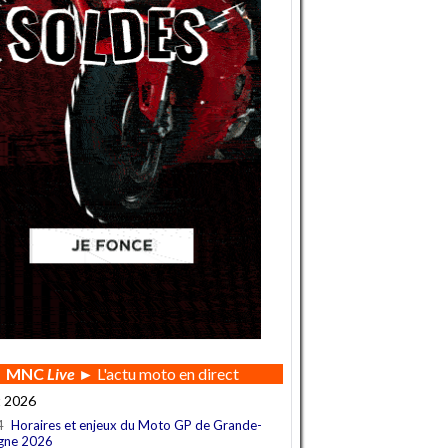
MNC
Live
► L'actu moto en direct
t 2026
4
Horaires et enjeux du Moto GP de Grande-
gne 2026