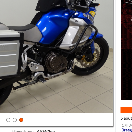
5 aoû
17h3
Breta
kilometrage
45767km