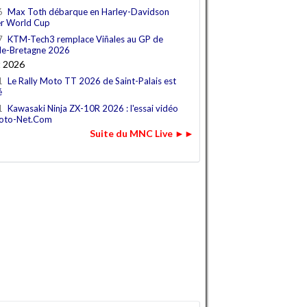
6
Max Toth débarque en Harley-Davidson
r World Cup
7
KTM-Tech3 remplace Viñales au GP de
e-Bretagne 2026
t 2026
1
Le Rally Moto TT 2026 de Saint-Palais est
é
1
Kawasaki Ninja ZX-10R 2026 : l'essai vidéo
oto-Net.Com
Suite du MNC Live ►►