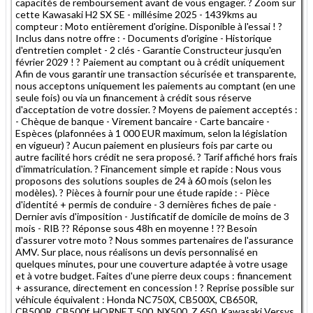
capacités de remboursement avant de vous engager. ? Zoom sur
cette Kawasaki H2 SX SE - millésime 2025 - 1439kms au
compteur : Moto entièrement d'origine. Disponible à l'essai ! ?
Inclus dans notre offre : - Documents d'origine - Historique
d'entretien complet - 2 clés - Garantie Constructeur jusqu'en
février 2029 ! ? Paiement au comptant ou à crédit uniquement
Afin de vous garantir une transaction sécurisée et transparente,
nous acceptons uniquement les paiements au comptant (en une
seule fois) ou via un financement à crédit sous réserve
d'acceptation de votre dossier. ? Moyens de paiement acceptés :
- Chèque de banque - Virement bancaire - Carte bancaire -
Espèces (plafonnées à 1 000 EUR maximum, selon la législation
en vigueur) ? Aucun paiement en plusieurs fois par carte ou
autre facilité hors crédit ne sera proposé. ? Tarif affiché hors frais
d'immatriculation. ? Financement simple et rapide : Nous vous
proposons des solutions souples de 24 à 60 mois (selon les
modèles). ? Pièces à fournir pour une étude rapide : - Pièce
d'identité + permis de conduire - 3 dernières fiches de paie -
Dernier avis d'imposition - Justificatif de domicile de moins de 3
mois - RIB ?? Réponse sous 48h en moyenne ! ?? Besoin
d'assurer votre moto ? Nous sommes partenaires de l'assurance
AMV. Sur place, nous réalisons un devis personnalisé en
quelques minutes, pour une couverture adaptée à votre usage
et à votre budget. Faites d'une pierre deux coups : financement
+ assurance, directement en concession ! ? Reprise possible sur
véhicule équivalent : Honda NC750X, CB500X, CB650R,
CB500R, CB500f, HORNET 500, NX500, Z 650, Kawasaki Versys