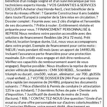
bénéficié d'un rodage soigné et d'un suivi mécanique par nos
techniciens experts Honda. ? VOS GARANTIES & SERVICES
EXCLUSIFS Acheter chez Honda 4en1, c'est bénéficier de la
force du réseau officiel : ? Garantie Constructeur 6 ans (valable
dans toute l'Europe) à compter de la 1ère mise en circulation. ?
Dossier complet : Fournie avec ses 2 clés d'origine et l'ensemble
de ses documents. ? Prête à rouler : Entièrement révisée et
préparée pour vous. ? FINANCEMENT PERSONNALISÉ &
REPRISE Nous rendons votre passion accessible avec des
solutions de financement flexibles (de 24 à 72 mois). Prêt
affecté, location longue durée, l.l.d., nous vous accompagnons
dans votre projet. Exemple de financement pour cette moto :
96EUR / mois pendant 60 mois (avec un apport de 1449EUR).
Incluant l'assurance perte-financière pour une protection
maximale. (Un crédit vous engage et doit être remboursé.
Vérifiez vos capacités de remboursement avant de vous
engager). Reprise possible : Nous étudions la reprise de votre
ancien véhicule (équivalents : CMX 500 REBEL , Scrambler
triumph ou ducati , cmx500 , vulcan , eliminator , xsr 700 , gb350s
, royal-enfield ...). ? VOTRE DOSSIER EN 24H Pour une réponse
ultra-rapide (en moyenne de 24/48h), préparez les documents
suivants : ? Pièce d'identité & Permis de conduire (+ attestation
125 le cas échéant). ? 3 dernières fiches de paie + Dernier avis
d'imposition. ? Justificatif de domicile de moins de 3 mois
(facture). ? RIB. ? CONTACTEZ-NOUS Une question ? Envie d'un
essai ou d'une offre personnalisée sur d'autres coloris/modèles ?
? Contactez Philippe, votre expert dédié, directement en