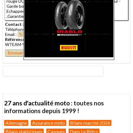
rouge DUCATI Performance - Capot de selle - Sabot moteur -
Garde boue avant carbone - C/C protection réservoir -
Echappement AKRAPOVIC - AMR.31880.5846.1422.109.
,Garantie 3 mois
Contact :
Téléphone : 03 29 08 45 32
Email :
Envoyer un message
Référence de l'annonce :
WTEAM-Y-2373845
Envoyer cette annonce à un ami
27 ans d'actualité moto :
toutes nos
informations depuis 1999 !
Allemagne
Assurance moto
Bilans marché 2026
Bilans statistiques
Casques
Dans Le Rétro