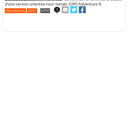
d'une version orientée tout-terrain 1090 Adventure R.
Envoyer
Partager
Partager
1
Nouveautés
2017
KTM
cet
sur
sur
article
Twitter
Facebook
.
à
un
ami