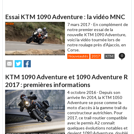
Essai KTM 1090 Adventure : la vidéo MNC
7 mars 2017 -
En complément de
notre premier essai de la
nouvelle KTM 1090 Adventure,
voici la vidéo tournée lors de
notre roulage près d'Ajaccio, en
Corse.
0
Nouveautés
2017
KTM
Envoyer
Partager
Partager
cet
sur
sur
article
Twitter
Facebook
KTM 1090 Adventure et 1090 Adventure R
à
un
2017 : premières informations
ami
4 octobre 2016 -
Depuis son
arrivée fin 2014, la KTM 1050
Adventure se pose comme la
moto d'accès à la gamme trail du
constructeur autrichien. Pour
2017, ce trail-routier compatible
avec le permis A2 connaît
quelques évolutions notables et
devient 1090 Adventure, doublé