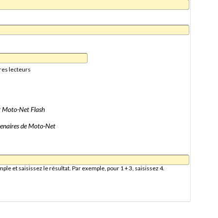
res lecteurs
er Moto-Net Flash
artenaires de Moto-Net
e et saisissez le résultat. Par exemple, pour 1 + 3, saisissez 4.