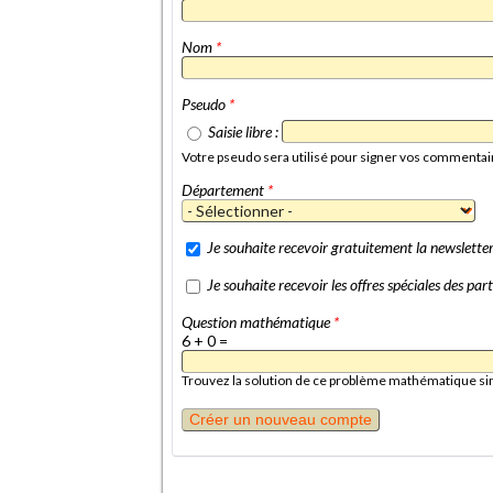
Nom
*
Pseudo
*
Saisie libre :
Votre pseudo sera utilisé pour signer vos commentai
Département
*
Je souhaite recevoir gratuitement la newslett
Je souhaite recevoir les offres spéciales des p
Question mathématique
*
6 + 0 =
Trouvez la solution de ce problème mathématique simpl