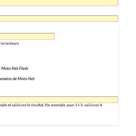
res lecteurs
er Moto-Net Flash
artenaires de Moto-Net
e et saisissez le résultat. Par exemple, pour 1 + 3, saisissez 4.