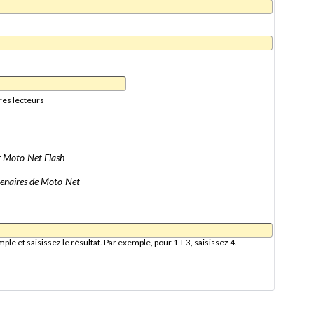
res lecteurs
er Moto-Net Flash
artenaires de Moto-Net
e et saisissez le résultat. Par exemple, pour 1 + 3, saisissez 4.