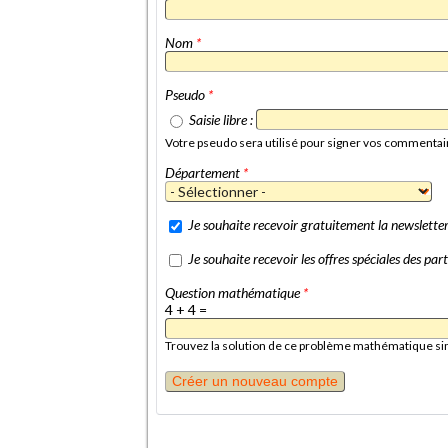
Nom
*
Pseudo
*
Saisie libre :
Votre pseudo sera utilisé pour signer vos commentai
Département
*
Je souhaite recevoir gratuitement la newslett
Je souhaite recevoir les offres spéciales des p
Question mathématique
*
4 + 4 =
Trouvez la solution de ce problème mathématique simpl