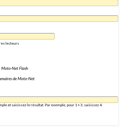
res lecteurs
er Moto-Net Flash
artenaires de Moto-Net
e et saisissez le résultat. Par exemple, pour 1 + 3, saisissez 4.