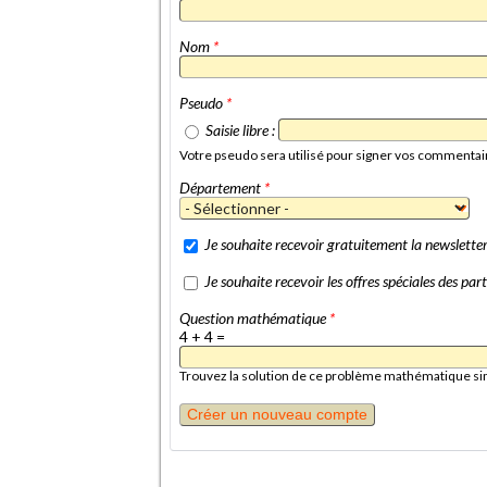
Nom
*
Pseudo
*
Saisie libre :
Votre pseudo sera utilisé pour signer vos commentai
Département
*
Je souhaite recevoir gratuitement la newslett
Je souhaite recevoir les offres spéciales des p
Question mathématique
*
4 + 4 =
Trouvez la solution de ce problème mathématique simpl