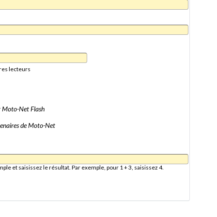
res lecteurs
er Moto-Net Flash
artenaires de Moto-Net
e et saisissez le résultat. Par exemple, pour 1 + 3, saisissez 4.